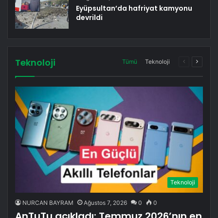
Eyüpsultan’da hafriyat kamyonu
devrildi
Teknoloji
Önceki
Sonrak
Tümü
Teknoloji
sayfa
sayfa
Teknoloji
NURCAN BAYRAM
Ağustos 7, 2026
0
0
AnTuTu açıkladı: Temmuz 2026’nın en