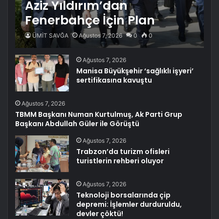
Aziz Yıldırım’dan
Fenerbahçe İçin Plan
ÜMİT SAVĞA
Ağustos 7, 2026
0
0
Ağustos 7, 2026
Manisa Büyükşehir ‘sağlıklı işyeri’
sertifikasına kavuştu
Ağustos 7, 2026
TBMM Başkanı Numan Kurtulmuş, Ak Parti Grup
Başkanı Abdullah Güler ile Görüştü
Ağustos 7, 2026
Trabzon’da turizm ofisleri
turistlerin rehberi oluyor
Ağustos 7, 2026
Teknoloji borsalarında çip
depremi: İşlemler durduruldu,
devler çöktü!