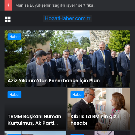
Manisa Büyükşehir ‘sağlıklı işyeri’ sertifikasına kavuştu
Menü
Haber
Aziz Yıldırım’dan Fenerbahçe İçin Plan
Haber
Haber
TBMM Başkanı Numan
Kıbrıs’ta BM’nin gizli
Kurtulmuş, Ak Parti
hesabı
Grup Başkanı Abdullah