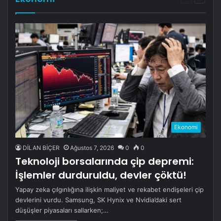
sayfa
sayfa
Ekonomi
DİLAN BİÇER
Ağustos 7, 2026
0
0
Teknoloji borsalarında çip depremi:
İşlemler durduruldu, devler çöktü!
Yapay zeka çılgınlığına ilişkin maliyet ve rekabet endişeleri çip
devlerini vurdu. Samsung, SK Hynix ve Nvidia’daki sert
düşüşler piyasaları sallarken;…