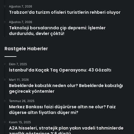
Ağustos 7, 2026
Trabzon’da turizm ofisleri turistlerin rehberi oluyor
Ağustos 7, 2026
Teknoloji borsalarında çip depremi: İşlemler
durduruldu, devler çöktü!
Rastgele Haberler
Ekim 7, 2025
İstanbul’da Kaçak Taş Operasyonu: 43 Gözaltı
Mart 11, 2026
Bebeklerde kabızlık neden olur? Bebeklerde kabızlığı
geçirecek yöntemler
Temmuz 26, 2025
Merkez Bankası faizi düşürürse altın ne olur? Faiz
düşerse altın fiyatları düşer mi?
Kasım 15, 2025
A2A hisseleri, stratejik plan yakın vadeli tahminlerde
zayıflık gösterince %6 düştü