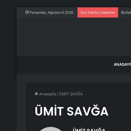
21 Te
Perşembe, Ağustos 6 2026
Son Dakika Haberleri
ANASAY
Anasayfa
/
ÜMİT SAVĞA
ÜMİT SAVĞA
ÜMİT SAVĞA