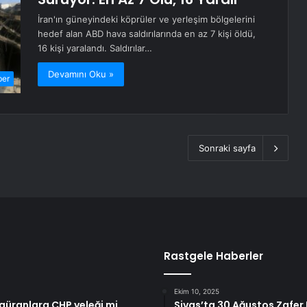
İran'ın güneyindeki köprüler ve yerleşim bölgelerini
hedef alan ABD hava saldırılarında en az 7 kişi öldü,
16 kişi yaralandı. Saldırılar…
Devamını Oku »
ber
Sonraki sayfa
Rastgele Haberler
Ekim 10, 2025
igüranlara CHP yeleği mi
Sivas’ta 30 Ağustos Zafer