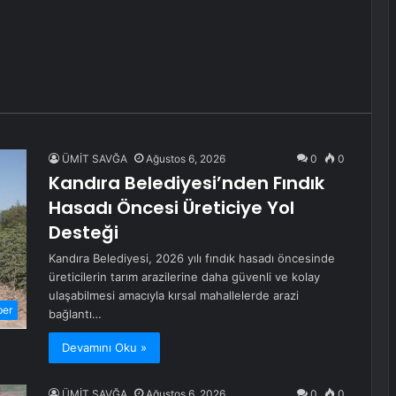
ÜMİT SAVĞA
Ağustos 6, 2026
0
0
Kandıra Belediyesi’nden Fındık
Hasadı Öncesi Üreticiye Yol
Desteği
Kandıra Belediyesi, 2026 yılı fındık hasadı öncesinde
üreticilerin tarım arazilerine daha güvenli ve kolay
ulaşabilmesi amacıyla kırsal mahallelerde arazi
ber
bağlantı…
Devamını Oku »
ÜMİT SAVĞA
Ağustos 6, 2026
0
0