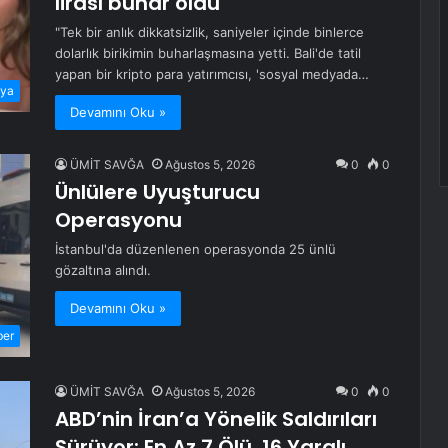
lirası buhar oldu
"Tek bir anlık dikkatsizlik, saniyeler içinde binlerce
dolarlık birikimin buharlaşmasına yetti. Bali'de tatil
yapan bir kripto para yatırımcısı, 'sosyal medyada…
ya
Devamını Oku »
ÜMİT SAVĞA
Ağustos 5, 2026
0
0
Ünlülere Uyuşturucu
Operasyonu
İstanbul'da düzenlenen operasyonda 25 ünlü
gözaltına alındı.
Devamını Oku »
ber
ÜMİT SAVĞA
Ağustos 5, 2026
0
0
ABD’nin İran’a Yönelik Saldırıları
Sürüyor: En Az 7 Ölü, 16 Yaralı