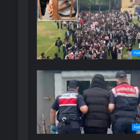
Ha
Ha