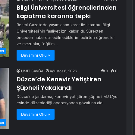
Bilgi Üniversitesi öğrencilerinden
kapatma kararına tepki
Resmi Gazete’de yayımlanan karar ile İstanbul Bilgi
Üniversitesi’nin faaliyet izni kaldırıldı. Süreçten
önceden haberdar edilmediklerini belirten öğrenciler
ve mezunlar, "eğitim…
ber
Devamını Oku »
ÜMİT SAVĞA
Ağustos 6, 2026
0
0
Düzce’de Kenevir Yetiştiren
Şüpheli Yakalandı
Düzce'de jandarma, kenevir yetiştiren şüpheli M.U.'yu
evinde düzenlediği operasyonda gözaltına aldı.
Devamını Oku »
ber