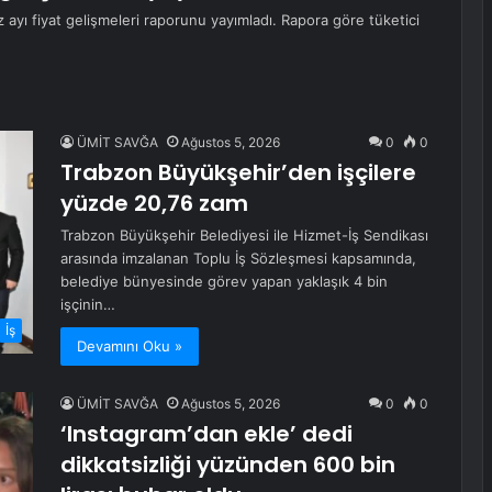
ı fiyat gelişmeleri raporunu yayımladı. Rapora göre tüketici
ÜMİT SAVĞA
Ağustos 5, 2026
0
0
Trabzon Büyükşehir’den işçilere
yüzde 20,76 zam
Trabzon Büyükşehir Belediyesi ile Hizmet-İş Sendikası
arasında imzalanan Toplu İş Sözleşmesi kapsamında,
belediye bünyesinde görev yapan yaklaşık 4 bin
işçinin…
İş
Devamını Oku »
ÜMİT SAVĞA
Ağustos 5, 2026
0
0
‘Instagram’dan ekle’ dedi
dikkatsizliği yüzünden 600 bin