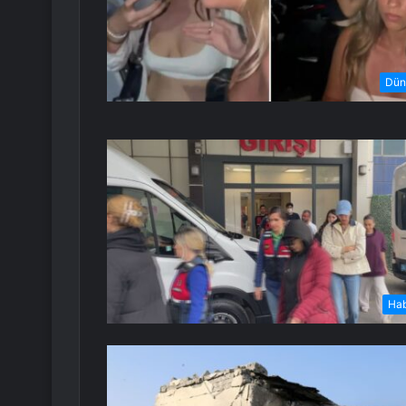
Dün
Ha