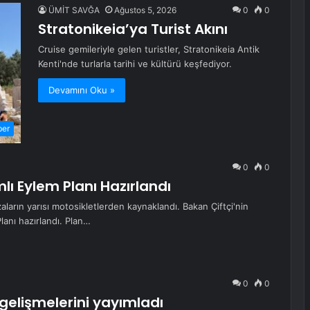
ÜMİT SAVĞA
Ağustos 5, 2026
0
0
Stratonikeia’ya Turist Akını
Cruise gemileriyle gelen turistler, Stratonikeia Antik
Kenti'nde turlarla tarihi ve kültürü keşfediyor.
Devamını Oku »
ber
0
0
lı Eylem Planı Hazırlandı
aların yarısı motosikletlerden kaynaklandı. Bakan Çiftçi'nin
lanı hazırlandı. Plan…
0
0
gelişmelerini yayımladı