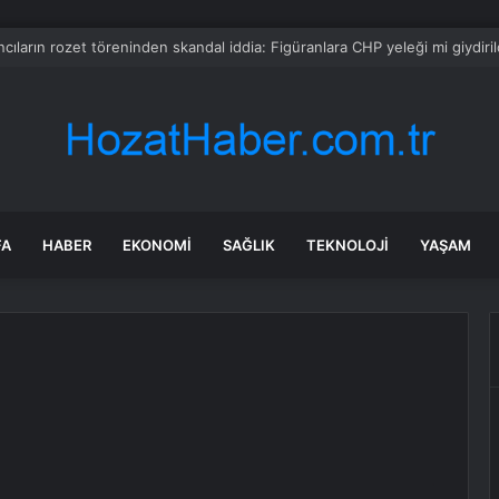
mmuz 2026 burç yorumları! Kova, Akrep, Yay burcu yorumu… AŞK, EVLİLİ
FA
HABER
EKONOMI
SAĞLIK
TEKNOLOJI
YAŞAM