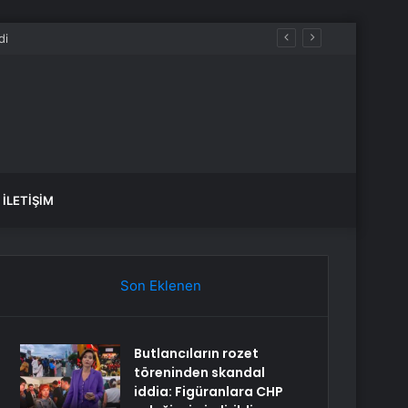
K, SAĞLIK yorumları ne diyor?
İLETIŞIM
Son Eklenen
Butlancıların rozet
töreninden skandal
iddia: Figüranlara CHP