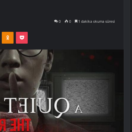
0
0
1 dakika okuma süresi
VKontakte
Odnoklassniki
Pocket