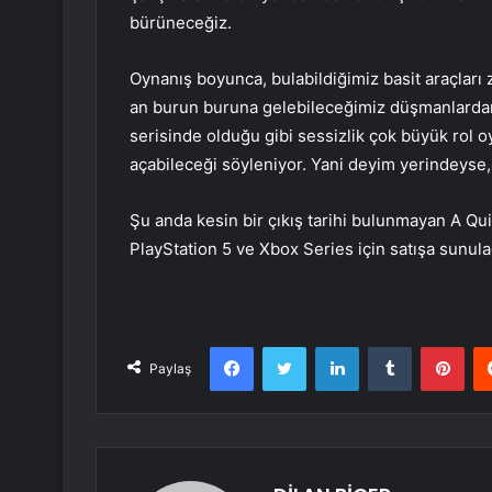
bürüneceğiz.
Oynanış boyunca, bulabildiğimiz basit araçları
an burun buruna gelebileceğimiz düşmanlardan
serisinde olduğu gibi sessizlik çok büyük rol o
açabileceği söyleniyor. Yani deyim yerindeys
Şu anda kesin bir çıkış tarihi bulunmayan A Qu
PlayStation 5 ve Xbox Series için satışa sunula
Facebook
Twitter
LinkedIn
Tumblr
Pint
Paylaş