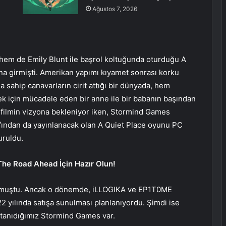
Ağustos 7, 2026
 hem de Emily Blunt ile başrol koltuğunda oturduğu A
ona girmişti. Amerikan yapımı kıyamet sonrası korku
a sahip canavarların cirit attığı bir dünyada, hem
k için mücadele eden bir anne ile bir babanın başından
 filmin vizyona bekleniyor iken, Stormind Games
rafından da yayınlanacak olan A Quiet Place oyunu PC
uruldu.
The Road Ahead İçin Hazır Olun!
rulmuştu. Ancak o dönemde, iLLOGIKA ve EP1T0ME
22 yılında satışa sunulması planlanıyordu. Şimdi ise
e tanıdığımız Stormind Games var.