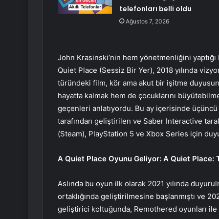
telefonları belli oldu
Ağustos 7, 2026
John Krasinski’nin hem yönetmenliğini yaptığı
Quiet Place (Sessiz Bir Yer), 2018 yılında vizy
türündeki film, kör ama akut bir işitme duyusun
hayatta kalmak hem de çocuklarını büyütebilme
geçenleri anlatıyordu. Bu ay içerisinde üçüncü
tarafından geliştirilen ve Saber Interactive ta
(Steam), PlayStation 5 ve Xbox Series için duy
A Quiet Place Oyunu Geliyor: A Quiet Place: 
Aslında bu oyun ilk olarak 2021 yılında duyu
ortaklığında geliştirilmesine başlanmıştı ve 20
geliştirici koltuğunda, Remothered oyunları il