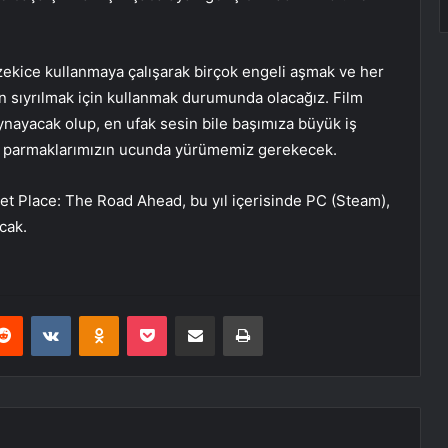
 zekice kullanmaya çalışarak birçok engeli aşmak ve her
 sıyrılmak için kullanmak durumunda olacağız. Film
ynayacak olup, en ufak sesin bile başımıza büyük iş
e, parmaklarımızın ucunda yürümemiz gerekecek.
iet Place: The Road Ahead, bu yıl içerisinde PC (Steam),
cak.
erest
Reddit
VKontakte
Odnoklassniki
Pocket
E-Posta ile paylaş
Yazdır