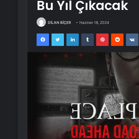
Bu Yıl Çıkacak
DİLAN BİÇER
Haziran 18, 2024
Facebook
Twitter
LinkedIn
Tumblr
Pinterest
Reddit