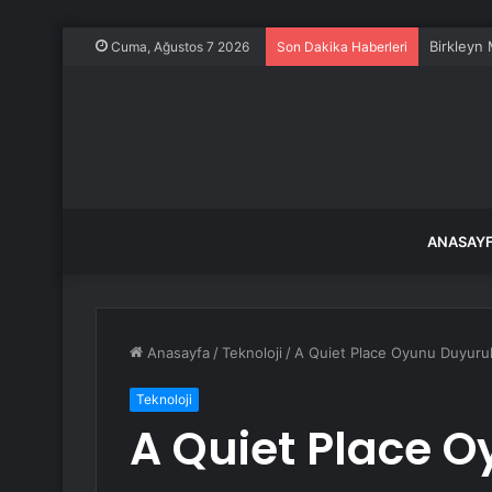
Birkleyn
Cuma, Ağustos 7 2026
Son Dakika Haberleri
ANASAY
Anasayfa
/
Teknoloji
/
A Quiet Place Oyunu Duyurul
Teknoloji
A Quiet Place 