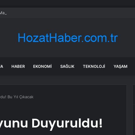
 Mağaraları’ndaki Maden Projesine Mahkemeden Durdurma
FA
HABER
EKONOMI
SAĞLIK
TEKNOLOJI
YAŞAM
du! Bu Yıl Çıkacak
Oyunu Duyuruldu!