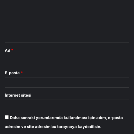
r
u
m
*
Ad
*
E-posta
*
İnternet sitesi
Daha sonraki yorumlarımda kullanılması için adım, e-posta
adresim ve site adresim bu tarayıcıya kaydedilsin.