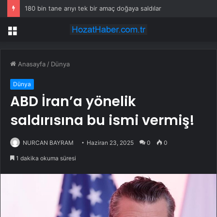
180 bin tane arıyı tek bir amaç doğaya saldılar
Menü
Anasayfa
/
Dünya
Dünya
ABD İran’a yönelik
saldırısına bu ismi vermiş!
NURCAN BAYRAM
Haziran 23, 2025
0
0
1 dakika okuma süresi