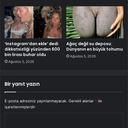
‘Instagram’dan ekle’ dedi
Ağaç değil su deposu:
dikkatsizliği yüzünden 600
Dünyanın en büyük tohumu
bin lirası buhar oldu
Ağustos 5, 2026
Ağustos 5, 2026
Bir yanıt yazın
E-posta adresiniz yayınlanmayacak.
Gerekli alanlar
*
ile
işaretlenmişlerdir
Y
o