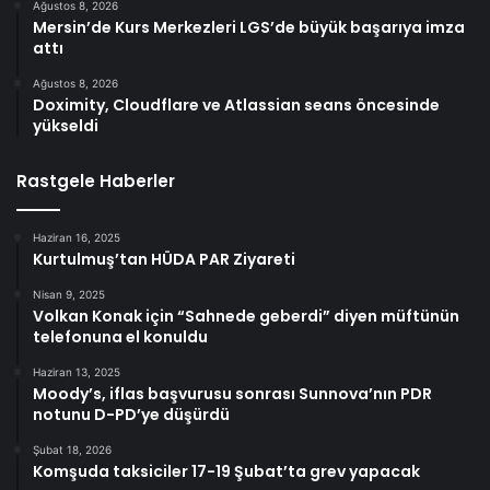
Ağustos 8, 2026
Mersin’de Kurs Merkezleri LGS’de büyük başarıya imza
attı
Ağustos 8, 2026
Doximity, Cloudflare ve Atlassian seans öncesinde
yükseldi
Rastgele Haberler
Haziran 16, 2025
Kurtulmuş’tan HÜDA PAR Ziyareti
Nisan 9, 2025
Volkan Konak için “Sahnede geberdi” diyen müftünün
telefonuna el konuldu
Haziran 13, 2025
Moody’s, iflas başvurusu sonrası Sunnova’nın PDR
notunu D-PD’ye düşürdü
Şubat 18, 2026
Komşuda taksiciler 17-19 Şubat’ta grev yapacak