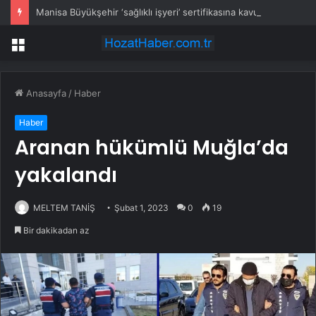
Manisa Büyükşehir ‘sağlıklı işyeri’ sertifikasına kavuştu
Menü
Anasayfa
/
Haber
Haber
Aranan hükümlü Muğla’da
yakalandı
MELTEM TANİŞ
Şubat 1, 2023
0
19
Bir dakikadan az