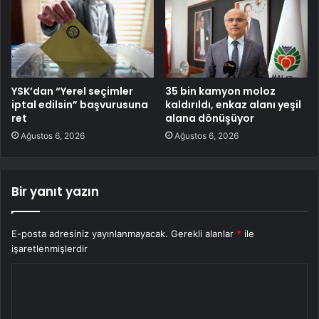
YSK’dan “Yerel seçimler
35 bin kamyon moloz
iptal edilsin” başvurusuna
kaldırıldı, enkaz alanı yeşil
ret
alana dönüşüyor
Ağustos 6, 2026
Ağustos 6, 2026
Bir yanıt yazın
E-posta adresiniz yayınlanmayacak.
Gerekli alanlar
*
ile
işaretlenmişlerdir
Y
o
r