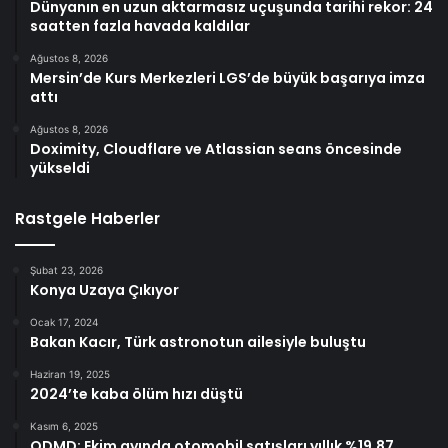
Dünyanın en uzun aktarmasız uçuşunda tarihi rekor: 24
saatten fazla havada kaldılar
Ağustos 8, 2026
Mersin’de Kurs Merkezleri LGS’de büyük başarıya imza
attı
Ağustos 8, 2026
Doximity, Cloudflare ve Atlassian seans öncesinde
yükseldi
Rastgele Haberler
Şubat 23, 2026
Konya Uzaya Çıkıyor
Ocak 17, 2024
Bakan Kacır, Türk astronotun ailesiyle buluştu
Haziran 19, 2025
2024’te kaba ölüm hızı düştü
Kasım 6, 2025
ODMD: Ekim ayında otomobil satışları yıllık %19,87