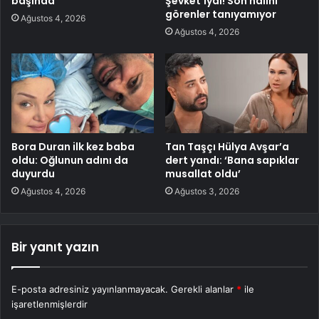
başında
Şevket’iydi! Son halini
görenler tanıyamıyor
Ağustos 4, 2026
Ağustos 4, 2026
Bora Duran ilk kez baba
Tan Taşçı Hülya Avşar’a
oldu: Oğlunun adını da
dert yandı: ‘Bana sapıklar
duyurdu
musallat oldu’
Ağustos 4, 2026
Ağustos 3, 2026
Bir yanıt yazın
E-posta adresiniz yayınlanmayacak.
Gerekli alanlar
*
ile
işaretlenmişlerdir