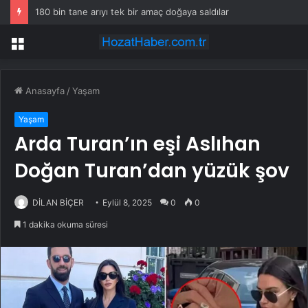
180 bin tane arıyı tek bir amaç doğaya saldılar
Menü
Anasayfa
/
Yaşam
Yaşam
Arda Turan’ın eşi Aslıhan
Doğan Turan’dan yüzük şov
DİLAN BİÇER
Eylül 8, 2025
0
0
1 dakika okuma süresi