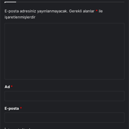
E-posta adresiniz yayınlanmayacak.
Gerekli alanlar
*
ile
işaretlenmişlerdir
Y
o
r
u
m
*
Ad
*
E-posta
*