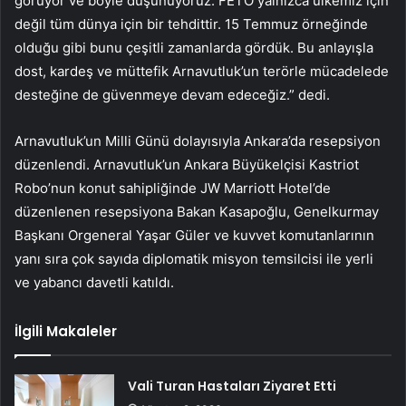
görüyor ve böyle düşünüyoruz. FETÖ yalnızca ülkemiz için
değil tüm dünya için bir tehdittir. 15 Temmuz örneğinde
olduğu gibi bunu çeşitli zamanlarda gördük. Bu anlayışla
dost, kardeş ve müttefik Arnavutluk’un terörle mücadelede
desteğine de güvenmeye devam edeceğiz.” dedi.
Arnavutluk’un Milli Günü dolayısıyla Ankara’da resepsiyon
düzenlendi. Arnavutluk’un Ankara Büyükelçisi Kastriot
Robo’nun konut sahipliğinde JW Marriott Hotel’de
düzenlenen resepsiyona Bakan Kasapoğlu, Genelkurmay
Başkanı Orgeneral Yaşar Güler ve kuvvet komutanlarının
yanı sıra çok sayıda diplomatik misyon temsilcisi ile yerli
ve yabancı davetli katıldı.
İlgili Makaleler
Vali Turan Hastaları Ziyaret Etti