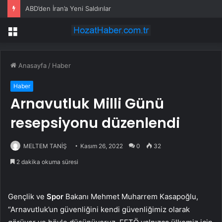
ABD’den İran’a Yeni Saldırılar
Menü
Anasayfa
/
Haber
Haber
Arnavutluk Milli Günü
resepsiyonu düzenlendi
MELTEM TANİŞ
Kasım 26, 2022
0
32
2 dakika okuma süresi
Gençlik ve
Spor
Bakanı Mehmet Muharrem Kasapoğlu,
“Arnavutluk’un güvenliğini kendi güvenliğimiz olarak