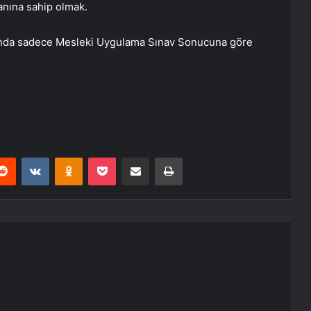
nına sahip olmak.
amında sadece Mesleki Uygulama Sınav Sonucuna göre
erest
Reddit
VKontakte
Odnoklassniki
Pocket
E-Posta ile paylaş
Yazdır