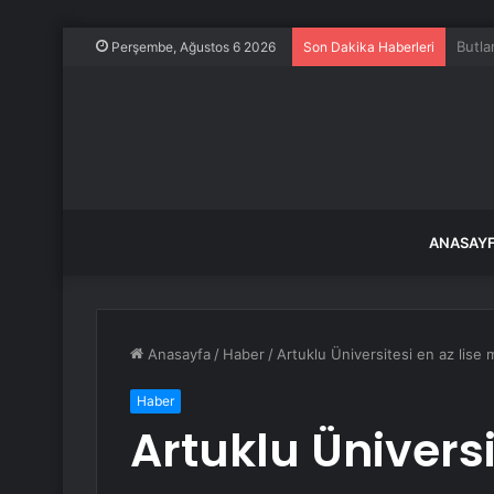
21 Te
Perşembe, Ağustos 6 2026
Son Dakika Haberleri
ANASAY
Anasayfa
/
Haber
/
Artuklu Üniversitesi en az lise
Haber
Artuklu Üniversi