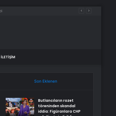
K, SAĞLIK yorumları ne diyor?
İLETIŞIM
Son Eklenen
Butlancıların rozet
töreninden skandal
iddia: Figüranlara CHP