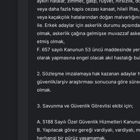
aykırı hatalar, zimmet, gasp, rüşvet, hırsızlık, d
veya daha fazla hapis cezası kanaat, hileli İflas,
veya kaçakçılık hatalarından doğan malvarlığı
ile. Erkek adaylar için askerlik durumu açısın
olmak, askerlik çağına gelmişse muvazzaf asker
etmiş olmak,
F. 657 sayılı Kanunun 53 üncü maddesinde yer al
olarak yapmasına engel olacak akıl hastalığı 
2. Sözleşme imzalamaya hak kazanan adaylar ha
güvenlik/arşiv araştırması sonucuna göre süreç
olmak.
3. Savunma ve Güvenlik Görevlisi ekibi için;
A. 5188 Sayılı Özel Güvenlik Hizmetleri Kanun
B. Yapılacak görev gereği vardiyalı, vardiyalı, 
herhangi bir pürüz yaşamamak.