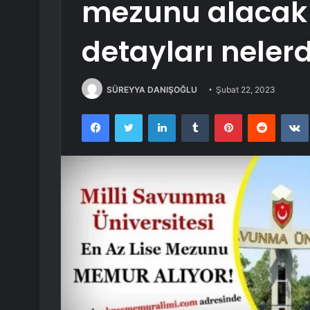
mezunu alacak
detayları nelerd
SÜREYYA DANIŞOĞLU
Şubat 22, 2023
Facebook
Twitter
LinkedIn
Tumblr
Pinterest
Reddit