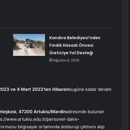
Kandıra Belediyesi’nden
Fındık Hasadı Öncesi
Üreticiye Yol Desteği
Ağustos 6, 2026
2023 ve 4 Mart 2023’ten itibaren
bugüne kadar devam
erleşkesi, 47200 Artuklu/Mardin
adresinde bulunan
ps://www.artuklu.edu.tr/personel-daire-
ormunu bilgisayar ortamında doldurup çıktısını alıp