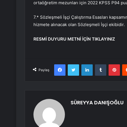
ortaöğretim mezunları için 2022 KPSS P94 pua
7.* Sözleşmeli İşçi Çalıştırma Esasları kaps
hizmete alınacak olan Sözleşmeli İşçi ekibidir.
RESMİ DUYURU METNİ İÇİN TIKLAYINIZ
Facebook
Twitter
LinkedIn
Tumblr
Pint
Paylaş
SÜREYYA DANIŞOĞLU