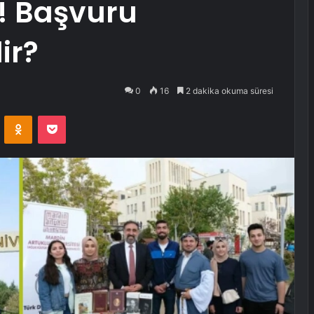
! Başvuru
ir?
0
16
2 dakika okuma süresi
VKontakte
Odnoklassniki
Pocket