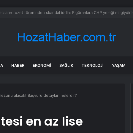
mmuz 2026 burç yorumları! Kova, Akrep, Yay burcu yorumu… AŞK, EVLİLİ
FA
HABER
EKONOMI
SAĞLIK
TEKNOLOJI
YAŞAM
 mezunu alacak! Başvuru detayları nelerdir?
tesi en az lise