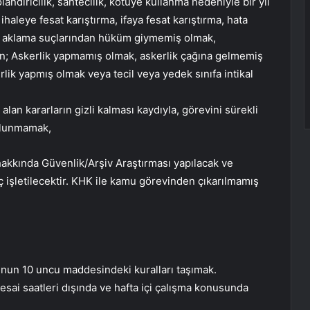
olandırıcılık, sahtecilik, kötüye kullanma nedeniyle bir yıl
 ihaleye fesat karıştırma, ifaya fesat karıştırma, hata
nı aklama suçlarından hüküm giymemiş olmak,
dan; Askerlik yapmamış olmak, askerlik çağına gelmemiş
lik yapmış olmak veya tecil veya yedek sınıfa intikal
an kararların gizli kalması kaydıyla, görevini sürekli
bulunmamak,
kkında Güvenlik/Arşiv Araştırması yapılacak ve
 işletilecektir. KHK ile kamu görevinden çıkarılmamış
unun 10 uncu maddesindeki kuralları taşımak.
mesai saatleri dışında ve hafta içi çalışma konusunda