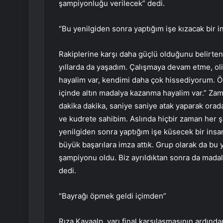
şampiyonluğu verilecek” dedi.
“Bu yenilgiden sonra yaptığım işe kızacak bir i
Rakiplerine karşı daha güçlü olduğunu belirten
yıllarda da yaşadım. Çalışmaya devam etme, ol
hayalim var, kendimi daha çok hissediyorum. 
içinde altın madalya kazanma hayalim var.” Zam
dakika dakika, saniye saniye atak yaparak ora
ve kudrete sahibim. Aslında hiçbir zaman her 
yenilgiden sonra yaptığım işe küsecek bir insan
büyük başarılara imza attık. Grup olarak da bu
şampiyonu oldu. Biz ayrıldıktan sonra da mad
dedi.
“Bayrağı öpmek geldi içimden”
Rıza Kayaalp, yarı final karşılaşmasının ardın