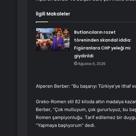
İlgili Makaleler
Butlancıların rozet
töreninden skandal iddia:
Figüranlara CHP yeleği mi
giydirildi
Ağustos 6, 2026
Alperen Berber: “Bu başarıyı Türkiye’ye ithaf 
Greko-Romen stil 82 kiloda altın madalya kaza
Berber, “Çok mutluyum, çok gururluyuz, bu ba
Romen şampiyonluğu. Tarif edilemez bir duygu.
“Yapmaya başlıyorum” dedi.