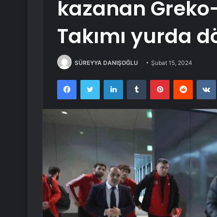
kazanan Greko-
Takımı yurda d
SÜREYYA DANIŞOĞLU
Şubat 15, 2024
Facebook
Twitter
LinkedIn
Tumblr
Pinterest
Reddit