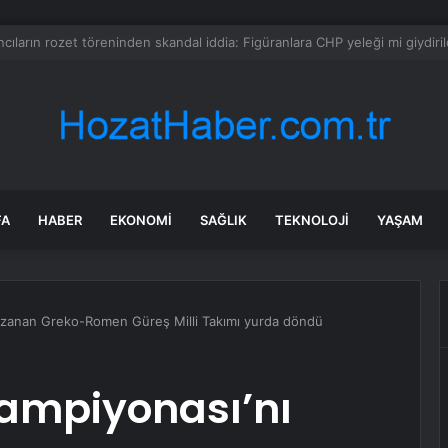
mmuz 2026 burç yorumları! Kova, Akrep, Yay burcu yorumu… AŞK, EVLİLİ
FA
HABER
EKONOMI
SAĞLIK
TEKNOLOJI
YAŞAM
azanan Greko-Romen Güreş Milli Takımı yurda döndü
ampiyonası’nı