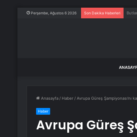
21 Te
Perşembe, Ağustos 6 2026
Son Dakika Haberleri
ANASAY
Anasayfa
/
Haber
/
Avrupa Güreş Şampiyonası’nı k
Haber
Avrupa Güreş Ş