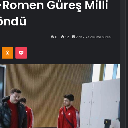
Romen Güreş Milli
öndü
0
12
2 dakika okuma süresi
VKontakte
Odnoklassniki
Pocket