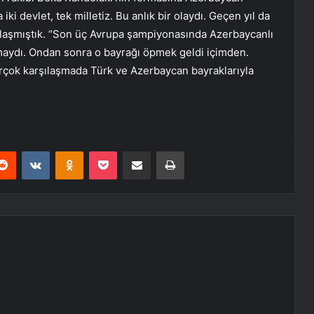
i devlet, tek milletiz. Bu anlık bir olaydı. Geçen yıl da
rşılaşmıştık. “Son üç Avrupa şampiyonasında Azerbaycanlı
maydı. Ondan sonra o bayrağı öpmek geldi içimden.
irçok karşılaşmada Türk ve Azerbaycan bayraklarıyla
erest
Reddit
VKontakte
Odnoklassniki
Pocket
E-Posta ile paylaş
Yazdır