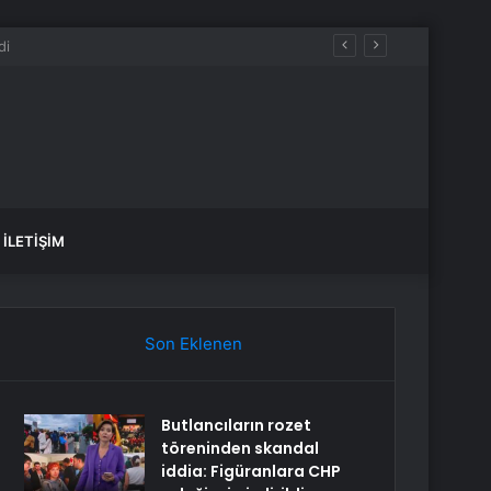
K, SAĞLIK yorumları ne diyor?
İLETIŞIM
Son Eklenen
Butlancıların rozet
töreninden skandal
iddia: Figüranlara CHP