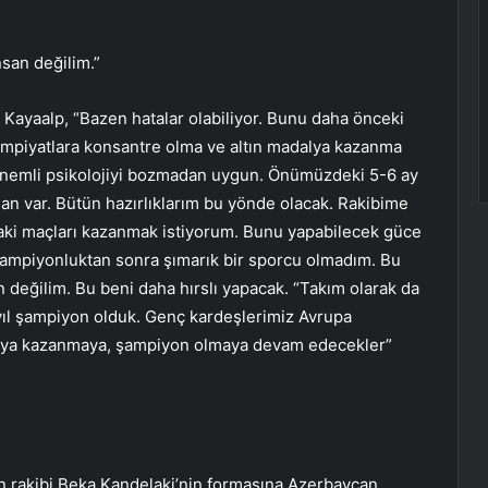
nsan değilim.”
 Kayaalp, “Bazen hatalar olabiliyor. Bunu daha önceki
impiyatlara konsantre olma ve altın madalya kazanma
Önemli psikolojiyi bozmadan uygun. Önümüzdeki 5-6 ay
an var. Bütün hazırlıklarım bu yönde olacak. Rakibime
daki maçları kazanmak istiyorum. Bunu yapabilecek güce
şampiyonluktan sonra şımarık bir sporcu olmadım. Bu
 değilim. Bu beni daha hırslı yapacak. “Takım olarak da
 yıl şampiyon olduk. Genç kardeşlerimiz Avrupa
alya kazanmaya, şampiyon olmaya devam edecekler”
dan rakibi Beka Kandelaki’nin formasına Azerbaycan