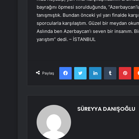
bayrağını öpmesi sorulduğunda, “Azerbaycan’la ik
tanışmıştık. Bundan önceki yıl yarı finalde ka
sporcularla karşılaştım. Güzel bir meydan oku
Aslında ben Azerbaycan’ı seven bir insanım. B
yarıştım” dedi. – İSTANBUL
Facebook
Twitter
LinkedIn
Tumblr
Pint
Paylaş
SÜREYYA DANIŞOĞLU