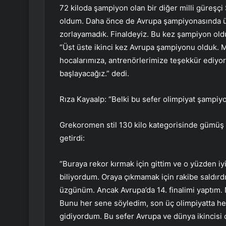
72 kiloda şampiyon olan bir diğer milli güreşç
oldum. Daha önce de Avrupa şampiyonasında ü
zorlayamadık. Finaldeyiz. Bu kez şampiyon oldu
“Üst üste ikinci kez Avrupa şampiyonu olduk. 
hocalarımıza, antrenörlerimize teşekkür ediyo
başlayacağız.” dedi.
Rıza Kayaalp: “Belki bu sefer olimpiyat şampiy
Grekoromen stil 130 kilo kategorisinde gümüş 
getirdi:
“Buraya rekor kırmak için gittim ve o yüzden i
biliyordum. Oraya çıkmamak için rakibe saldırdık 
üzgünüm. Ancak Avrupa’da 14. finalimi yaptım. 
Bunu her sene söyledim, son üç olimpiyatta h
gidiyordum. Bu sefer Avrupa ve dünya ikincisi 