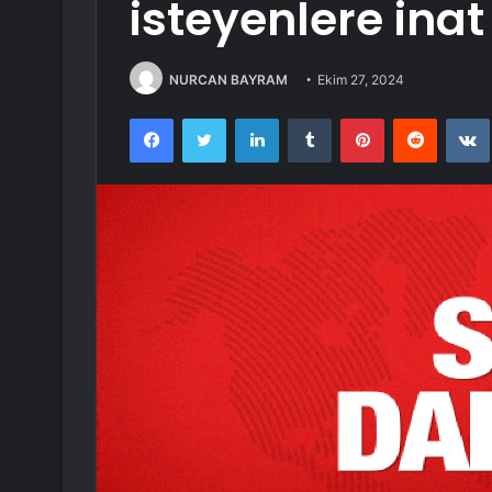
isteyenlere inat
NURCAN BAYRAM
Ekim 27, 2024
Facebook
Twitter
LinkedIn
Tumblr
Pinterest
Reddit