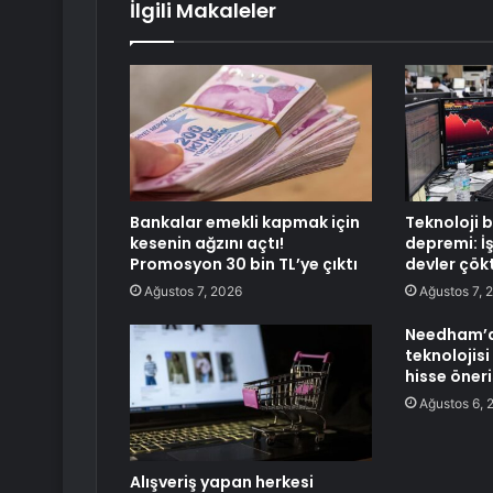
İlgili Makaleler
Bankalar emekli kapmak için
Teknoloji 
kesenin ağzını açtı!
depremi: İ
Promosyon 30 bin TL’ye çıktı
devler çök
Ağustos 7, 2026
Ağustos 7, 
Needham’d
teknolojisi
hisse öneri
Ağustos 6, 
Alışveriş yapan herkesi