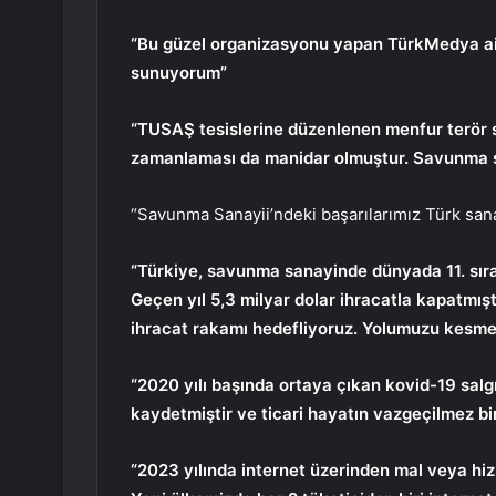
“Bu güzel organizasyonu yapan TürkMedya ail
sunuyorum”
“TUSAŞ tesislerine düzenlenen menfur terör sal
zamanlaması da manidar olmuştur. Savunma sa
“Savunma Sanayii’ndeki başarılarımız Türk sanay
“Türkiye, savunma sanayinde dünyada 11. sıraya
Geçen yıl 5,3 milyar dolar ihracatla kapatmıştık
ihracat rakamı hedefliyoruz. Yolumuzu kesmek
“2020 yılı başında ortaya çıkan kovid-19 salg
kaydetmiştir ve ticari hayatın vazgeçilmez bir
“2023 yılında internet üzerinden mal veya hizm