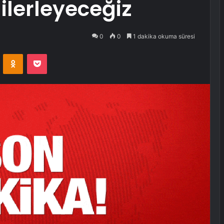
 ilerleyeceğiz
0
0
1 dakika okuma süresi
VKontakte
Odnoklassniki
Pocket