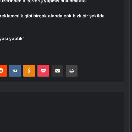
t üzerinden alış-veriş yapmış bulunmakta.”
reklamcılık gibi birçok alanda çok hızlı bir şekilde
yası yaptık”
erest
Reddit
VKontakte
Odnoklassniki
Pocket
E-Posta ile paylaş
Yazdır