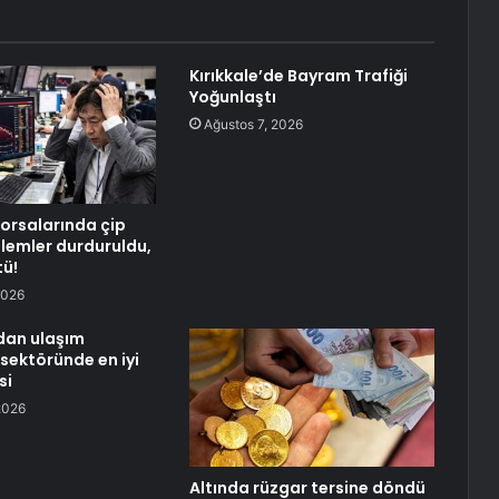
Kırıkkale’de Bayram Trafiği
Yoğunlaştı
Ağustos 7, 2026
borsalarında çip
şlemler durduruldu,
tü!
2026
an ulaşım
 sektöründe en iyi
si
2026
Altında rüzgar tersine döndü