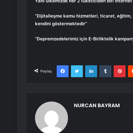
Yani ülkemizde her 2 tüketiciden biri interne
“Dijitalleşme kamu hizmetleri, ticaret, eğitim, 
kendini göstermektedir”
“Depremzedelerimiz için E-Birliktelik kampan
Facebook
Twitter
LinkedIn
Tumblr
Pint
Paylaş
NURCAN BAYRAM