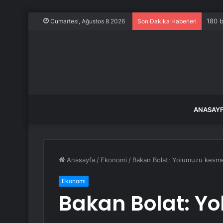
180 b
Cumartesi, Ağustos 8 2026
Son Dakika Haberleri
ANASAY
Anasayfa
/
Ekonomi
/
Bakan Bolat: Yolumuzu kesmek
Ekonomi
Bakan Bolat: Y