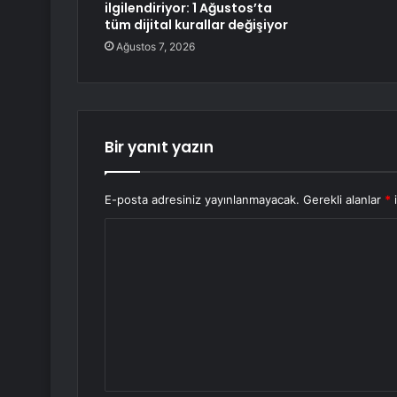
ilgilendiriyor: 1 Ağustos’ta
tüm dijital kurallar değişiyor
Ağustos 7, 2026
Bir yanıt yazın
E-posta adresiniz yayınlanmayacak.
Gerekli alanlar
*
i
Y
o
r
u
m
*