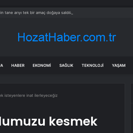
in tane arıyı tek bir amaç doğaya saldılar
FA
HABER
EKONOMI
SAĞLIK
TEKNOLOJI
YAŞAM
 isteyenlere inat ilerleyeceğiz
olumuzu kesmek