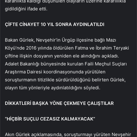
karanlıkta kaldığı düşünülen olayların üzerine kararlılıkla
gidildiğini ifade etti.
ÇİFTE CİNAYET 10 YIL SONRA AYDINLATILDI
Bakan Gürlek, Nevşehir’in Ürgüp ilçesine bağlı Mazı
Köyü’nde 2016 yılında öldürülen Fatma ve İbrahim Teryaki
çiftine ilişkin dosyanın yeniden ele alındığını açıkladı.
Adalet Bakanlığı bünyesinde kurulan Faili Meçhul Suçları
Araştırma Dairesi koordinasyonunda yürütülen
soruşturmanın titizlikle sürdürüldüğünü belirten Gürlek,
olayın tüm yönleriyle aydınlatıldığını söyledi.
DİKKATLERİ BAŞKA YÖNE ÇEKMEYE ÇALIŞTILAR
“HİÇBİR SUÇLU CEZASIZ KALMAYACAK”
Akın Gürlek açıklamasında, soruşturmayı yürüten Nevşehir