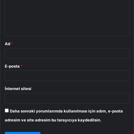
u
m
*
Ad
*
E-posta
*
İnternet sitesi
Daha sonraki yorumlarımda kullanılması için adım, e-posta
adresim ve site adresim bu tarayıcıya kaydedilsin.