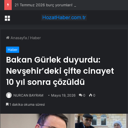
21 Temmuz 2026 burç yorumları! Kova, Akrep, Yay burcu yorumu… AŞK, EVLİLİK, SAĞLIK yorumları ne diyor?
Menü
Anasayfa
/
Haber
Haber
Bakan Gürlek duyurdu:
Nevşehir’deki çifte cinayet
10 yıl sonra çözüldü
NURCAN BAYRAM
Mayıs 19, 2026
0
0
1 dakika okuma süresi