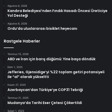
Ağustos 6, 2026
Kandıra Belediyesi’nden Fındık Hasadı Öncesi Üreticiye
Yol Desteği
Ağustos 6, 2026
Ordu’da uluslararası bisiklet heyecanı
Rastgele Haberler
Temmuz 15, 2026
ABD ve İran için barış düğümü: Yine başa döndük
Ekim 1, 2025
Jefferies, Gjensidige’yi %22 toplam getiri potansiyeli
ile “al” olarak yükseltti
Kasım 27, 2025
Azerbaycan’dan Türkiye’ye COP31 Tebriği
Temmuz 21, 2025
Mudanya’da Tarihi Eser Çetesi Çökertildi
Şubat 1, 2023