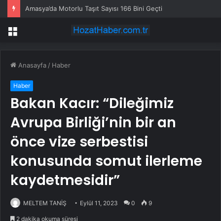
Amasya’da Motorlu Taşıt Sayısı 166 Bini Geçti
Menü
Anasayfa
/
Haber
Haber
Bakan Kacır: “Dileğimiz
Avrupa Birliği’nin bir an
önce vize serbestisi
konusunda somut ilerleme
kaydetmesidir”
MELTEM TANİŞ
Eylül 11, 2023
0
9
2 dakika okuma süresi