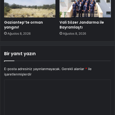
Gaziantep’te orman
Vali Sözer Jandarma ile
yangını!
Bayramlaştı
Ağustos 8, 2026
Ağustos 8, 2026
Bir yanıt yazın
E-posta adresiniz yayınlanmayacak.
Gerekli alanlar
*
ile
işaretlenmişlerdir
Y
o
r
u
m