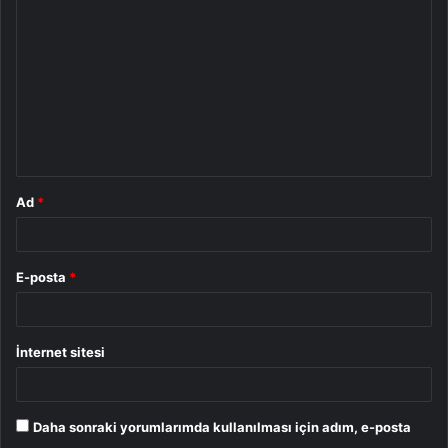
o
r
u
m
*
Ad
*
E-posta
*
İnternet sitesi
Daha sonraki yorumlarımda kullanılması için adım, e-posta