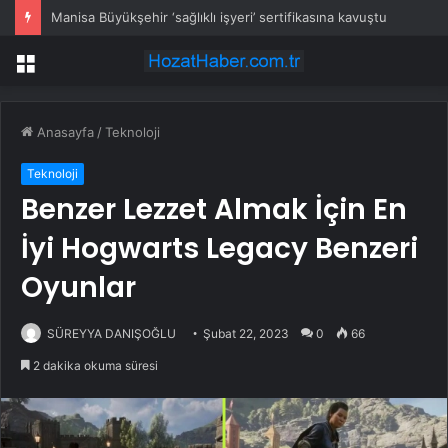
Manisa Büyükşehir ‘sağlıklı işyeri’ sertifikasına kavuştu
Menü
Anasayfa
/
Teknoloji
Teknoloji
Benzer Lezzet Almak İçin En
İyi Hogwarts Legacy Benzeri
Oyunlar
SÜREYYA DANIŞOĞLU
Şubat 22, 2023
0
66
2 dakika okuma süresi