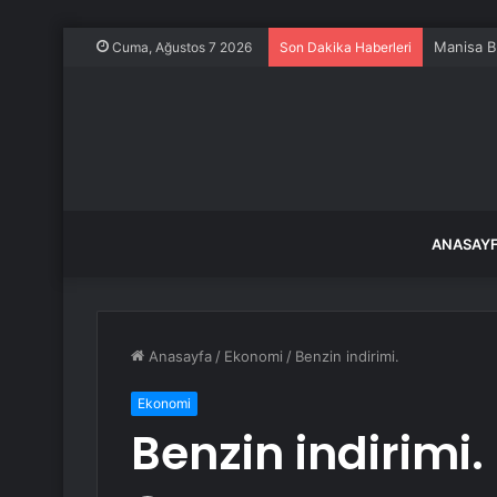
Manisa Bü
Cuma, Ağustos 7 2026
Son Dakika Haberleri
ANASAY
Anasayfa
/
Ekonomi
/
Benzin indirimi.
Ekonomi
Benzin indirimi.