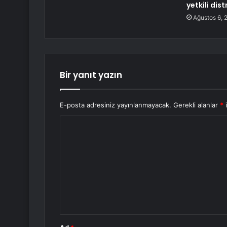
yetkili dis
Ağustos 6, 
Bir yanıt yazın
E-posta adresiniz yayınlanmayacak.
Gerekli alanlar
*
i
Y
o
r
u
m
*