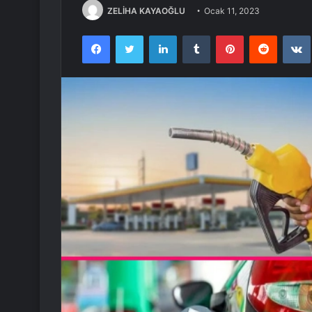
ZELİHA KAYAOĞLU
Ocak 11, 2023
Facebook
Twitter
LinkedIn
Tumblr
Pinterest
Reddit