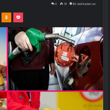
0
18
Bir dakikadan az
VKontakte
Odnoklassniki
Pocket