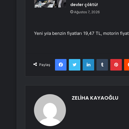
devler çöktü!
Ağustos 7, 2026
Yeni yıla benzin fiyatları 19,47 TL, motorin fiya
Facebook
Twitter
LinkedIn
Tumblr
Pint
Paylaş
ZELİHA KAYAOĞLU