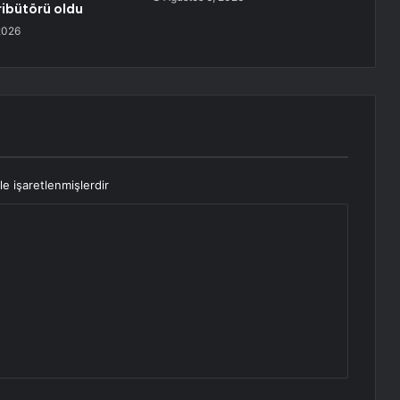
tribütörü oldu
2026
le işaretlenmişlerdir