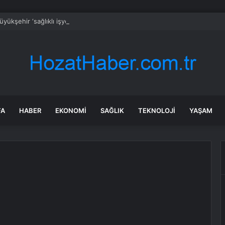
yükşehir ‘sağlıklı işyeri’ sertifikasına kavuştu
FA
HABER
EKONOMI
SAĞLIK
TEKNOLOJI
YAŞAM