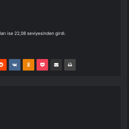
tları ise 22,08 seviyesinden girdi.
erest
Reddit
VKontakte
Odnoklassniki
Pocket
E-Posta ile paylaş
Yazdır