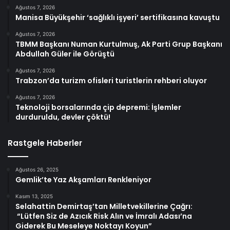
Ağustos 7, 2026
Manisa Büyükşehir ‘sağlıklı işyeri’ sertifikasına kavuştu
Ağustos 7, 2026
TBMM Başkanı Numan Kurtulmuş, Ak Parti Grup Başkanı
Abdullah Güler ile Görüştü
Ağustos 7, 2026
Trabzon’da turizm ofisleri turistlerin rehberi oluyor
Ağustos 7, 2026
Teknoloji borsalarında çip depremi: İşlemler
durduruldu, devler çöktü!
Rastgele Haberler
Ağustos 26, 2025
Gemlik’te Yaz Akşamları Renkleniyor
Kasım 13, 2025
Selahattin Demirtaş’tan Milletvekillerine Çağrı:
“Lütfen Siz de Azıcık Risk Alın ve İmralı Adası’na
Giderek Bu Meseleye Noktayı Koyun”