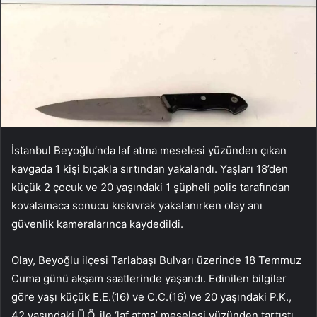
İstanbul Beyoğlu’nda laf atma meselesi yüzünden çıkan
kavgada 1 kişi bıçakla sırtından yakalandı. Yaşları 18’den
küçük 2 çocuk ve 20 yaşındaki 1 şüpheli polis tarafından
kovalamaca sonucu kıskıvrak yakalanırken olay anı
güvenlik kameralarınca kaydedildi.
Olay, Beyoğlu ilçesi Tarlabaşı Bulvarı üzerinde 18 Temmuz
Cuma günü akşam saatlerinde yaşandı. Edinilen bilgiler
göre yaşı küçük E.E.(16) ve C.C.(16) ve 20 yaşındaki P.K.,
42 yaşındaki Ü.Ö. ile ‘laf atma’ meselesi yüzünden tartıştı.