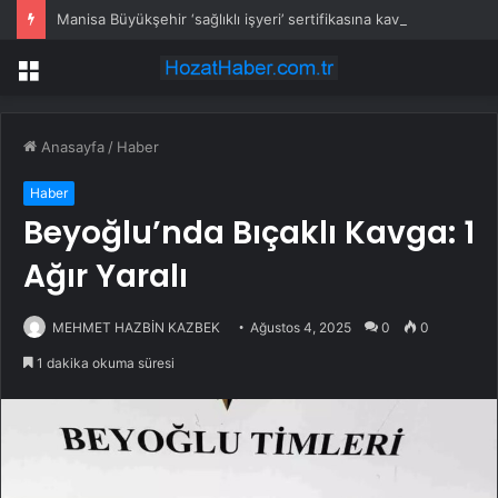
Manisa Büyükşehir ‘sağlıklı işyeri’ sertifikasına kavuştu
Menü
Anasayfa
/
Haber
Haber
Beyoğlu’nda Bıçaklı Kavga: 1
Ağır Yaralı
MEHMET HAZBİN KAZBEK
Ağustos 4, 2025
0
0
1 dakika okuma süresi