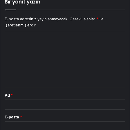
Bir yanıt yazın
E-posta adresiniz yayınlanmayacak.
Gerekli alanlar
*
ile
işaretlenmişlerdir
Y
o
r
u
m
*
Ad
*
E-posta
*