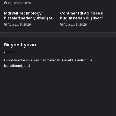
Ağustos 5, 2026
Marvell Technology
Continental AG hissesi
hisseleri neden yükselişte?
bugün neden düşüyor?
Ağustos 5, 2026
Ağustos 5, 2026
Bir yanıt yazın
E-posta adresiniz yayınlanmayacak.
Gerekli alanlar
*
ile
işaretlenmişlerdir
Y
o
r
u
m
*