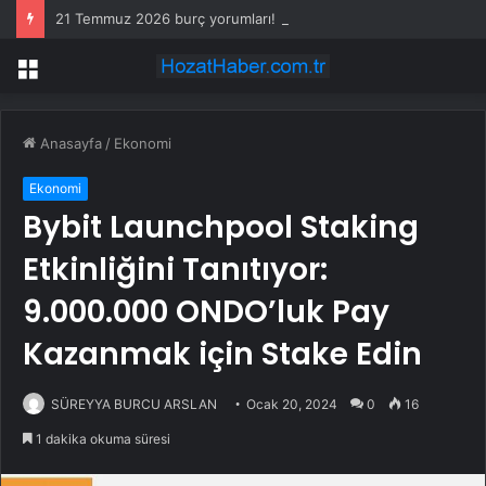
21 Temmuz 2026 burç yorumları! Kova, Akrep, Yay burcu yorumu… AŞK, EVLİLİK, SAĞLIK yorumları ne diyor?
Menü
Anasayfa
/
Ekonomi
Ekonomi
Bybit Launchpool Staking
Etkinliğini Tanıtıyor:
9.000.000 ONDO’luk Pay
Kazanmak için Stake Edin
SÜREYYA BURCU ARSLAN
Ocak 20, 2024
0
16
1 dakika okuma süresi