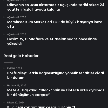
Dünyanın en uzun aktarmasız uçuşunda tarihi rekor: 24
saatten fazla havada kaldılar
Ağustos 8, 2026
Mersin’de Kurs Merkezleri LGS’de büyük başarıya imza
attı
Ağustos 8, 2026
Doximity, Cloudflare ve Atlassian seans öncesinde
yükseldi
Rastgele Haberler
Eylül 6, 2025
BoE/Bailey: Fed’in bağımsızlığına yönelik tehditler ciddi
bir durum
Haziran 11, 2025
Mete Ali Başkaya: “Blockchain ve Fintech artık ayrılmaz
bir dönüşümün parçası”
Nisan 22, 2024
Bu çiçeği koparmanın cezası 387 bin TL