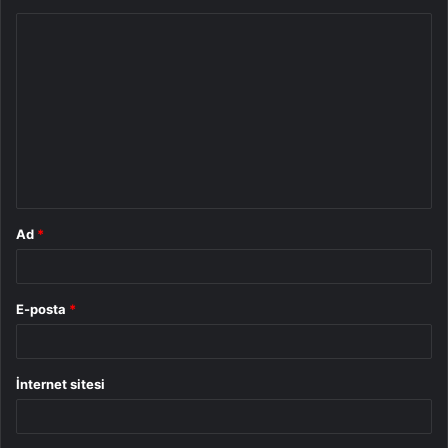
Y
o
r
u
m
*
Ad
*
E-posta
*
İnternet sitesi