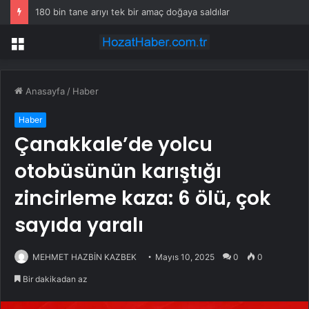
180 bin tane arıyı tek bir amaç doğaya saldılar
Menü
Anasayfa
/
Haber
Haber
Çanakkale’de yolcu
otobüsünün karıştığı
zincirleme kaza: 6 ölü, çok
sayıda yaralı
MEHMET HAZBİN KAZBEK
Mayıs 10, 2025
0
0
Bir dakikadan az