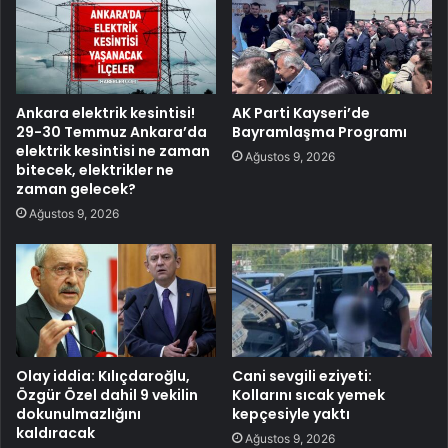
Ankara elektrik kesintisi!
AK Parti Kayseri’de
29-30 Temmuz Ankara’da
Bayramlaşma Programı
elektrik kesintisi ne zaman
Ağustos 9, 2026
bitecek, elektrikler ne
zaman gelecek?
Ağustos 9, 2026
Olay iddia: Kılıçdaroğlu,
Cani sevgili eziyeti:
Özgür Özel dahil 9 vekilin
Kollarını sıcak yemek
dokunulmazlığını
kepçesiyle yaktı
kaldıracak
Ağustos 9, 2026