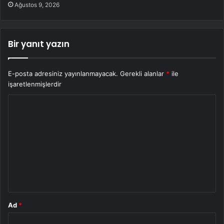
Ağustos 9, 2026
Bir yanıt yazın
E-posta adresiniz yayınlanmayacak.
Gerekli alanlar
*
ile
işaretlenmişlerdir
Y
o
r
u
m
*
Ad
*