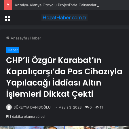
Antalya-Alanya Otoyolu Projesi’nde Çalışmalar Devam Ediyor
Menü
Anasayfa
/
Haber
Haber
CHP’li Özgür Karabat’ın
Kapalıçarşı’da Pos Cihazıyla
Yapılacağı İddiası Altın
İşlemleri Dikkat Çekti
SÜREYYA DANIŞOĞLU
Mayıs 3, 2023
0
11
1 dakika okuma süresi