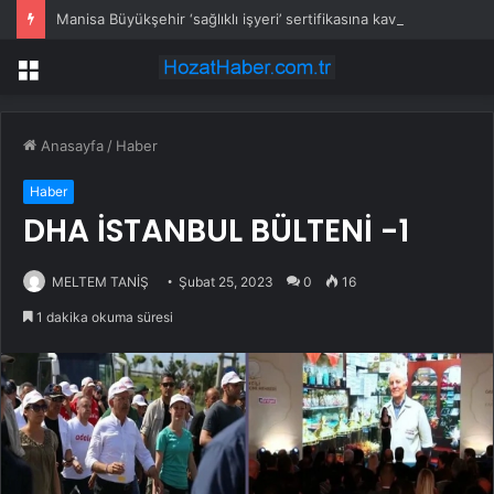
Manisa Büyükşehir ‘sağlıklı işyeri’ sertifikasına kavuştu
Menü
Anasayfa
/
Haber
Haber
DHA İSTANBUL BÜLTENİ -1
MELTEM TANİŞ
Şubat 25, 2023
0
16
1 dakika okuma süresi