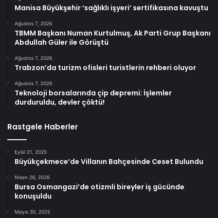
Manisa Büyükşehir ‘sağlıklı işyeri’ sertifikasına kavuştu
Ağustos 7, 2026
TBMM Başkanı Numan Kurtulmuş, Ak Parti Grup Başkanı
Abdullah Güler ile Görüştü
Ağustos 7, 2026
Trabzon’da turizm ofisleri turistlerin rehberi oluyor
Ağustos 7, 2026
Teknoloji borsalarında çip depremi: İşlemler
durduruldu, devler çöktü!
Rastgele Haberler
Eylül 21, 2025
Büyükçekmece’de Villanın Bahçesinde Ceset Bulundu
Nisan 26, 2026
Bursa Osmangazi’de otizmli bireyler iş gücünde
konuşuldu
Mayıs 30, 2025