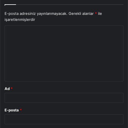
E-posta adresiniz yayınlanmayacak.
Gerekli alanlar
*
ile
işaretlenmişlerdir
Y
o
r
u
m
*
Ad
*
E-posta
*