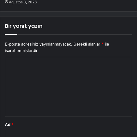
Ağustos 3, 2026
Bir yanıt yazın
E-posta adresiniz yayınlanmayacak.
Gerekli alanlar
*
ile
işaretlenmişlerdir
Y
o
r
u
m
*
Ad
*