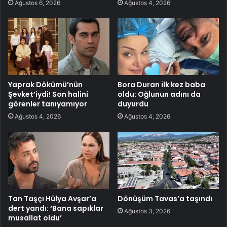
Ağustos 6, 2026
Ağustos 4, 2026
Yaprak Dökümü’nün
Bora Duran ilk kez baba
Şevket’iydi! Son halini
oldu: Oğlunun adını da
görenler tanıyamıyor
duyurdu
Ağustos 4, 2026
Ağustos 4, 2026
Tan Taşçı Hülya Avşar’a
Dönüşüm Tavas’a taşındı
dert yandı: ‘Bana sapıklar
Ağustos 3, 2026
musallat oldu’