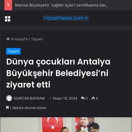
Manisa Büyükşehir ‘sağlıklı işyeri’ sertifikasına kavuştu
Menü
Anasayfa
/
Yaşam
Yaşam
Dünya çocukları Antalya
Büyükşehir Belediyesi’ni
ziyaret etti
NURCAN BAYRAM
Nisan 19, 2024
0
4
1 dakika okuma süresi