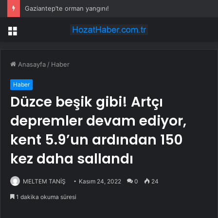
Gaziantep’te orman yangını!
Menü
Anasayfa
/
Haber
Haber
Düzce beşik gibi! Artçı
depremler devam ediyor,
kent 5.9’un ardından 150
kez daha sallandı
MELTEM TANİŞ
Kasım 24, 2022
0
24
1 dakika okuma süresi