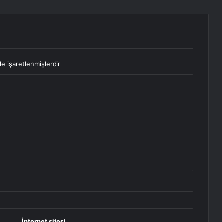
le işaretlenmişlerdir
İnternet sitesi