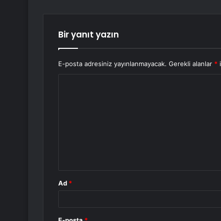
Bir yanıt yazın
E-posta adresiniz yayınlanmayacak.
Gerekli alanlar
*
i
Y
o
r
u
m
*
Ad
*
E-posta
*