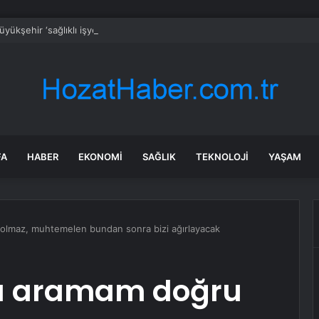
yükşehir ‘sağlıklı işyeri’ sertifikasına kavuştu
FA
HABER
EKONOMI
SAĞLIK
TEKNOLOJI
YAŞAM
 olmaz, muhtemelen bundan sonra bizi ağırlayacak
’ı aramam doğru