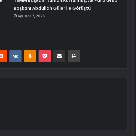
e
TBMM Başkanı Numan Kurtulmuş, Ak Parti Grup
Başkanı Abdullah Güler ile Görüştü
Ağustos 7, 2026
erest
Reddit
VKontakte
Odnoklassniki
Pocket
E-Posta ile paylaş
Yazdır