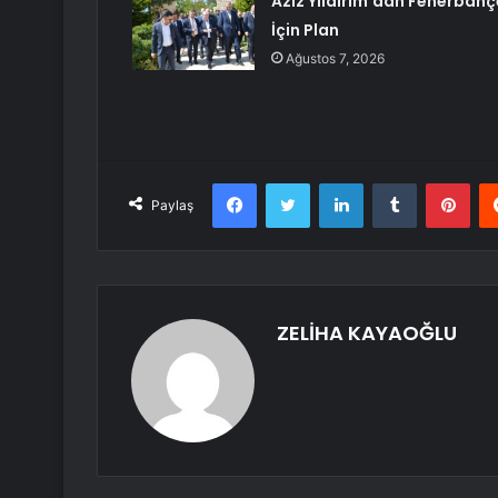
Aziz Yıldırım’dan Fenerbahç
İçin Plan
Ağustos 7, 2026
Facebook
Twitter
LinkedIn
Tumblr
Pint
Paylaş
ZELİHA KAYAOĞLU