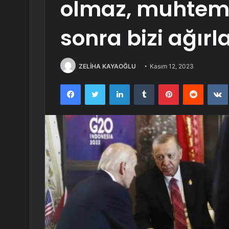
olmaz, muhtem
sonra bizi ağır
ZELİHA KAYAOĞLU
Kasım 12, 2023
Facebook
Twitter
LinkedIn
Tumblr
Pinterest
Reddit