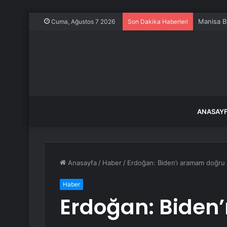
Manisa Bü
Cuma, Ağustos 7 2026
Son Dakika Haberleri
ANASAY
Anasayfa
/
Haber
/
Erdoğan: Biden’ı aramam doğru
Haber
Erdoğan: Biden