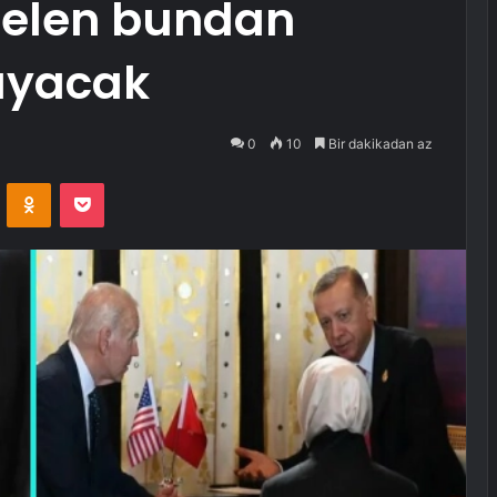
elen bundan
layacak
0
10
Bir dakikadan az
VKontakte
Odnoklassniki
Pocket