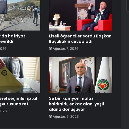
’da hafriyat
Liseli öğrenciler sordu Başkan
vrildi
Büyükakın cevapladı
2026
Ağustos 7, 2026
rel seçimler iptal
35 bin kamyon moloz
aşvurusuna ret
kaldırıldı, enkaz alanı yeşil
alana dönüşüyor
2026
Ağustos 6, 2026