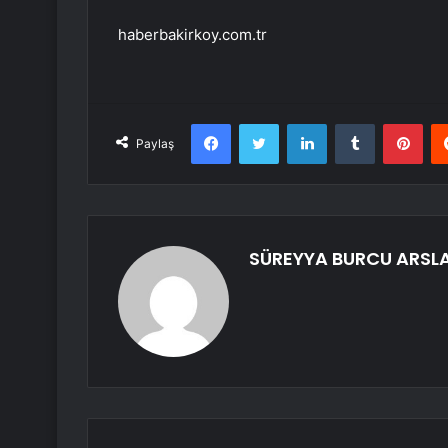
haberbakirkoy.com.tr
Facebook
Twitter
LinkedIn
Tumblr
Pint
Paylaş
SÜREYYA BURCU ARSL