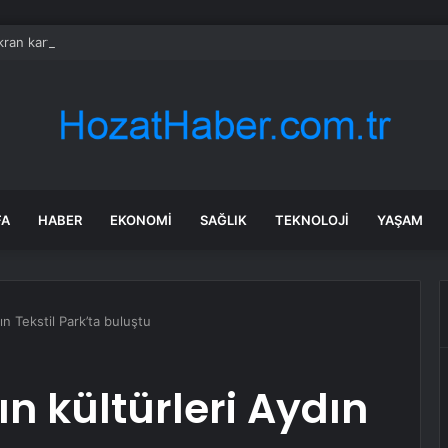
ran kartlarına zam yaptı: Fiyatlar yüzde 20’den fazla artıyor
FA
HABER
EKONOMI
SAĞLIK
TEKNOLOJI
YAŞAM
n Tekstil Park’ta buluştu
n kültürleri Aydın