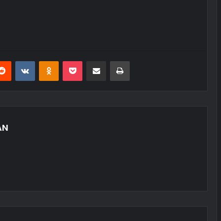
erest
Reddit
VKontakte
Odnoklassniki
Pocket
E-Posta ile paylaş
Yazdır
AN