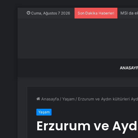
MSI da ek
Cuma, Ağustos 7 2026
Son Dakika Haberleri
ANASAY
Anasayfa
/
Yaşam
/
Erzurum ve Aydın kültürleri Aydı
Yaşam
Erzurum ve Aydı