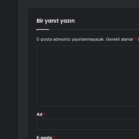
Bir yanıt yazın
E-posta adresiniz yayınlanmayacak.
Gerekli alanlar
*
i
Y
o
r
u
m
*
Ad
*
E-posta
*