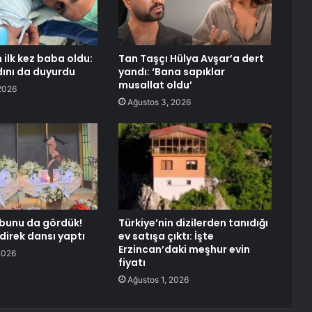
 ilk kez baba oldu:
Tan Taşçı Hülya Avşar’a dert
ını da duyurdu
yandı: ‘Bana sapıklar
musallat oldu’
2026
Ağustos 3, 2026
bunu da gördük!
Türkiye’nin dizilerden tanıdığı
 direk dansı yaptı
ev satışa çıktı: İşte
Erzincan’daki meşhur evin
2026
fiyatı
Ağustos 1, 2026