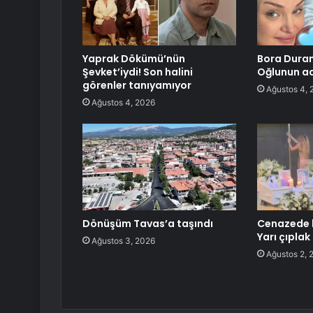
Yaprak Dökümü’nün
Bora Duran
Şevket’iydi! Son halini
Oğlunun ad
görenler tanıyamıyor
Ağustos 4, 
Ağustos 4, 2026
Dönüşüm Tavas’a taşındı
Cenazede 
Yarı çıplak
Ağustos 3, 2026
Ağustos 2, 