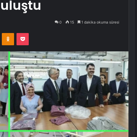
buluştu
0
15
1 dakika okuma süresi
VKontakte
Odnoklassniki
Pocket