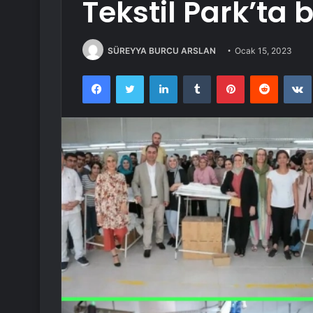
Tekstil Park’ta 
SÜREYYA BURCU ARSLAN
Ocak 15, 2023
Facebook
Twitter
LinkedIn
Tumblr
Pinterest
Reddit