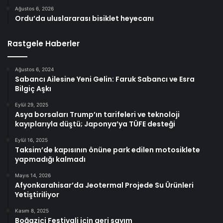
Ağustos 6, 2026
Ordu’da uluslararası bisiklet heyecanı
Rastgele Haberler
Ağustos 6, 2024
Sabancı Ailesine Yeni Gelin: Faruk Sabancı ve Esra
Bilgiç Aşkı
Eylül 29, 2025
Asya borsaları Trump’ın tarifeleri ve teknoloji
kayıplarıyla düştü; Japonya’ya TÜFE desteği
Eylül 16, 2025
Taksim’de kapısının önüne park edilen motosiklete
yapmadığı kalmadı
Mayıs 14, 2026
Afyonkarahisar’da Jeotermal Projede Su Ürünleri
Yetiştiriliyor
Kasım 8, 2025
Boğaziçi Festivali için geri sayım