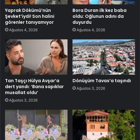
Yaprak Dökümü’nün
Bora Duran ilk kez baba
Şevket’iydi! Son halini
oldu: Oğlunun adını da
görenler tanıyamıyor
duyurdu
Ağustos 4, 2026
Ağustos 4, 2026
Tan Taşçı Hülya Avşar’a
Dönüşüm Tavas’a taşındı
dert yandı: ‘Bana sapıklar
Ağustos 3, 2026
musallat oldu’
Ağustos 3, 2026