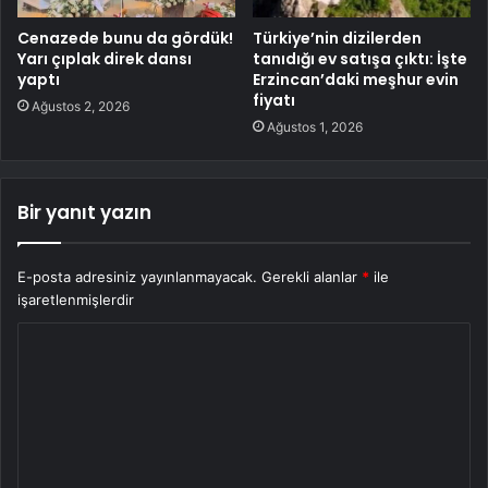
Cenazede bunu da gördük!
Türkiye’nin dizilerden
Yarı çıplak direk dansı
tanıdığı ev satışa çıktı: İşte
yaptı
Erzincan’daki meşhur evin
fiyatı
Ağustos 2, 2026
Ağustos 1, 2026
Bir yanıt yazın
E-posta adresiniz yayınlanmayacak.
Gerekli alanlar
*
ile
işaretlenmişlerdir
Y
o
r
u
m