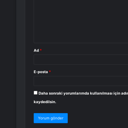
o
r
u
m
*
Ad
*
E-posta
*
Daha sonraki yorumlarımda kullanılması için adı
kaydedilsin.