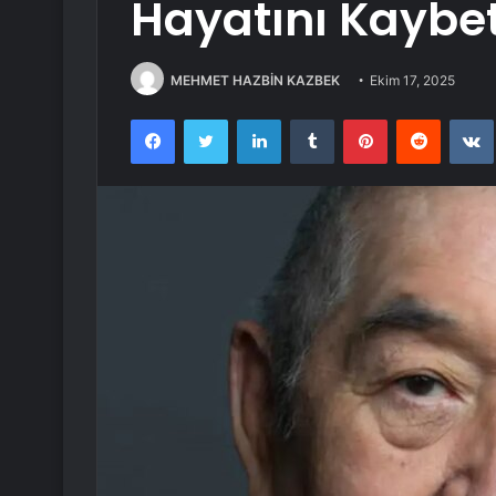
Hayatını Kaybet
MEHMET HAZBİN KAZBEK
Ekim 17, 2025
Facebook
Twitter
LinkedIn
Tumblr
Pinterest
Reddit