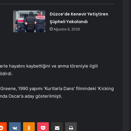
Düzce’de Kenevir Yetiştiren
Şüpheli Yakalandı
Ağustos 6, 2026
e hayatını kaybettiğini ve anma töreniyle ilgili
ldirdi.
an Greene, 1990 yapımı ‘Kurtlarla Dans’ filmindeki ‘Kicking
ında Oscar’a aday gösterilmişti.
erest
Reddit
VKontakte
Odnoklassniki
Pocket
E-Posta ile paylaş
Yazdır