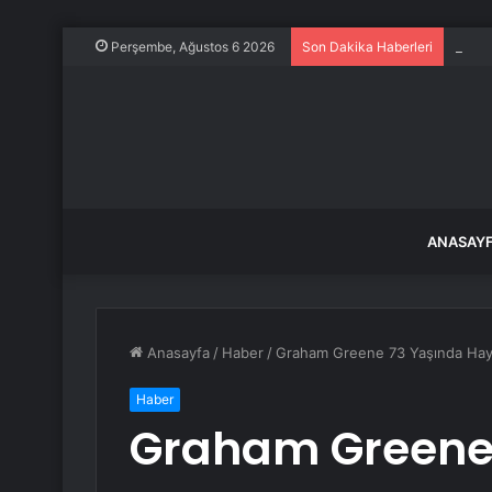
Düzce
Perşembe, Ağustos 6 2026
Son Dakika Haberleri
ANASAY
Anasayfa
/
Haber
/
Graham Greene 73 Yaşında Haya
Haber
Graham Greene