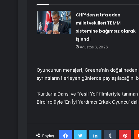
CHP’den istifa eden
milletvekilleri TBMM
sistemine bağımsız olarak
işlendi
Ağustos 6, 2026
Oyuncunun menajeri, Greene’nin doğal nedenlerl
ayrıntıların ilerleyen günlerde paylaşılacağını bi
‘Kurtlarla Dans’ ve ‘Yeşil Yol’ filmleriyle tanın
Bird’ rolüyle ‘En İyi Yardımcı Erkek Oyuncu’ dal
Facebook
Twitter
LinkedIn
Tumblr
Pint
Paylaş