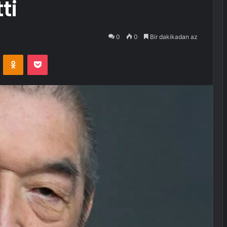
ti
0
0
Bir dakikadan az
VKontakte
Odnoklassniki
Pocket