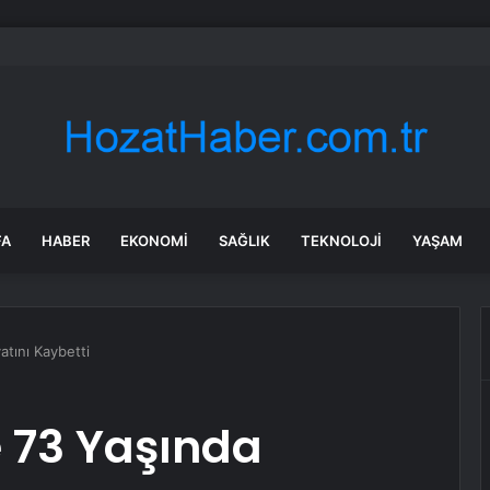
’de Kenevir Yetiştiren Şüpheli Yakalandı
FA
HABER
EKONOMI
SAĞLIK
TEKNOLOJI
YAŞAM
tını Kaybetti
 73 Yaşında