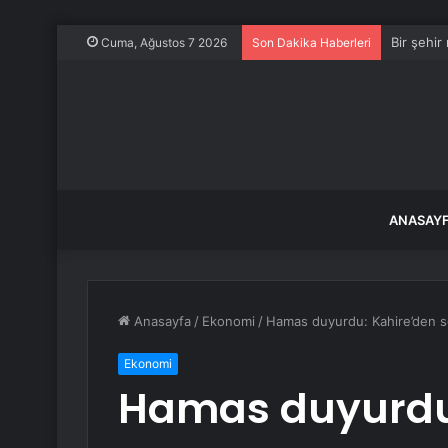
Bir şehir
Cuma, Ağustos 7 2026
Son Dakika Haberleri
ANASAY
Anasayfa
/
Ekonomi
/
Hamas duyurdu: Kahire’den s
Ekonomi
Hamas duyurdu