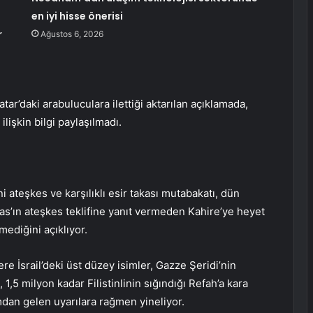
en iyi hisse önerisi
r
Ağustos 6, 2026
ar’daki arabuluculara ilettiği aktarılan açıklamada,
lişkin bilgi paylaşılmadı.
 ateşkes ve karşılıklı esir takası mutabakatı, dün
as’ın ateşkes teklifine yanıt vermeden Kahire’ye heyet
ediğini açıklıyor.
 İsrail’deki üst düzey isimler, Gazze Şeridi’nin
1,5 milyon kadar Filistinlinin sığındığı Refah’a kara
mdan gelen uyarılara rağmen yineliyor.