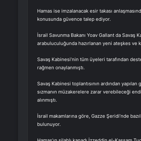
Hamas ise imzalanacak esir takası anlaşmasınd
konusunda güvence talep ediyor.
İsrail Savunma Bakanı Yoav Gallant da Savaş Ka
arabuluculuğunda hazırlanan yeni ateşkes ve ka
Savaş Kabinesi’nin tüm üyeleri tarafından deste
rağmen onaylanmıştı.
Savaş Kabinesi toplantısının ardından yapılan 
sızmanın müzakerelere zarar verebileceği endi
alınmıştı.
İsrail makamlarına göre, Gazze Şeridi’nde bazıları
bulunuyor.
Hamas’ın silahlı kanadı İzzeddin el-Kassam Tugayl