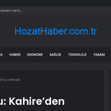
 resmen haritadan silindi: Halk tahliye edildi
FA
HABER
EKONOMI
SAĞLIK
TEKNOLOJI
YAŞAM
onuç çıkmadı
: Kahire’den