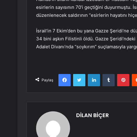
esirlerin sayısının 70’i geçtiğini duyurmuştu. İsr
düzenlenecek saldırının “esirlerin hayatını hiç
İsrail’in 7 Ekim’den bu yana Gazze Şeridi’ne dü
34 bini aşkın Filistinli öldü. Gazze Şeridi’ndeki 
Adalet Divanı’nda “soykırım” suçlamasıyla yargı
Facebook
Twitter
LinkedIn
Tumblr
Pint
Paylaş
DİLAN BİÇER