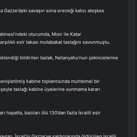
a Gazze’deki savaşın sona ereceği kalıcı ateşkes
binesi’ndeki oturumda, Mısır ile Katar
rşılıklı esir takası mutabakat taslağını savunmuştu.
klendiği bildirilen taslak, Netanyahu’nun çekincelerine
genişletilmiş kabine toplantısında muhtemel bir
şeyle taslağı kabine üyelerine sunmama kararı
 hayatta, bazıları ölü 130’dan fazla İsrailli esir
arı, İsrail’in Gazze’ye saldırılarında öldürülen İsrailli