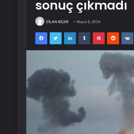
sonuç çıkmadı
DİLAN BİÇER
Mayıs 6, 2024
Facebook
Twitter
LinkedIn
Tumblr
Pinterest
Reddit