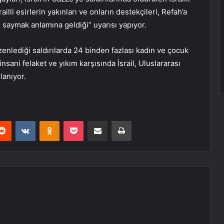
ailli esirlerin yakınları ve onların destekçileri, Refah’a
e saymak anlamına geldiği” uyarısı yapıyor.
zenlediği saldırılarda 24 binden fazlası kadın ve çocuk
insani felaket ve yıkım karşısında İsrail, Uluslararası
lanıyor.
erest
Reddit
VKontakte
Odnoklassniki
Pocket
E-Posta ile paylaş
Yazdır