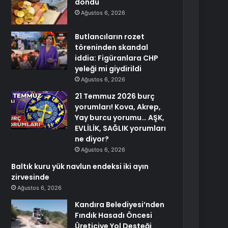
döndü
Ağustos 6, 2026
Butlancıların rozet
töreninden skandal
iddia: Figüranlara CHP
yeleği mi giydirildi
Ağustos 6, 2026
21 Temmuz 2026 burç
yorumları! Kova, Akrep,
Yay burcu yorumu… AŞK,
EVLİLİK, SAĞLIK yorumları
ne diyor?
Ağustos 6, 2026
Baltık kuru yük navlun endeksi iki ayın
zirvesinde
Ağustos 6, 2026
Kandıra Belediyesi’nden
Fındık Hasadı Öncesi
Üreticiye Yol Desteği