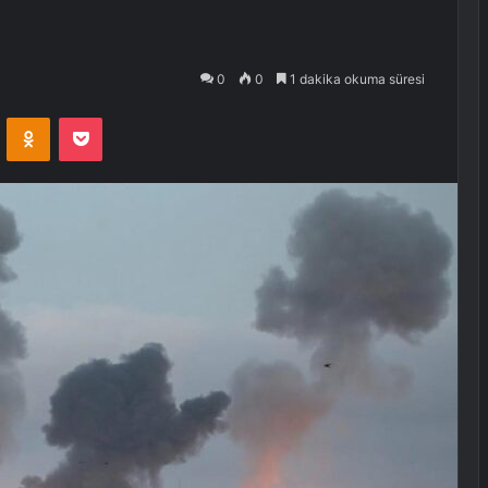
0
0
1 dakika okuma süresi
VKontakte
Odnoklassniki
Pocket