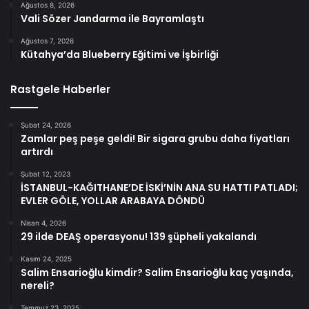
Ağustos 8, 2026
Vali Sözer Jandarma ile Bayramlaştı
Ağustos 7, 2026
Kütahya’da Blueberry Eğitimi ve İşbirliği
Rastgele Haberler
Şubat 24, 2026
Zamlar peş peşe geldi! Bir sigara grubu daha fiyatları
artırdı
Şubat 12, 2023
İSTANBUL-KAĞITHANE’DE İSKİ’NİN ANA SU HATTI PATLADI;
EVLER GÖLE, YOLLAR ARABAYA DÖNDÜ
Nisan 4, 2026
29 ilde DEAŞ operasyonu! 139 şüpheli yakalandı
Kasım 24, 2025
Salim Ensarioğlu kimdir? Salim Ensarioğlu kaç yaşında,
nereli?
Temmuz 23, 2025