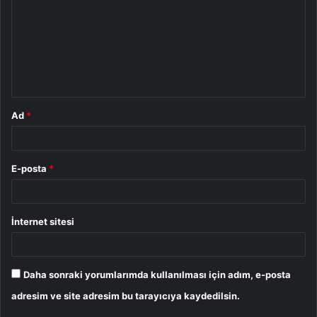
r
u
m
*
Ad
*
E-posta
*
İnternet sitesi
Daha sonraki yorumlarımda kullanılması için adım, e-posta
adresim ve site adresim bu tarayıcıya kaydedilsin.