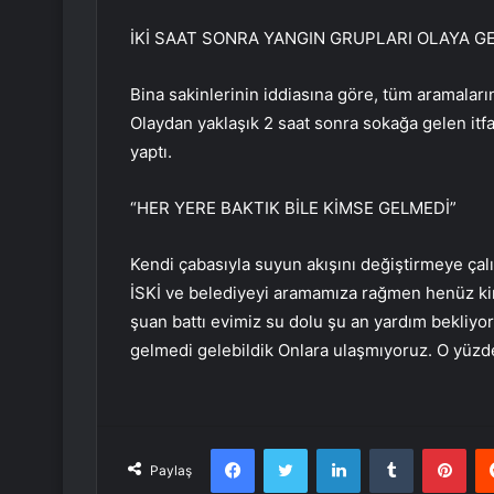
İKİ SAAT SONRA YANGIN GRUPLARI OLAYA GE
Bina sakinlerinin iddiasına göre, tüm aramala
Olaydan yaklaşık 2 saat sonra sokağa gelen itf
yaptı.
“HER YERE BAKTIK BİLE KİMSE GELMEDİ”
Kendi çabasıyla suyun akışını değiştirmeye çalı
İSKİ ve belediyeyi aramamıza rağmen henüz ki
şuan battı evimiz su dolu şu an yardım bekliyoru
gelmedi gelebildik Onlara ulaşmıyoruz. O yüzd
Facebook
Twitter
LinkedIn
Tumblr
Pint
Paylaş