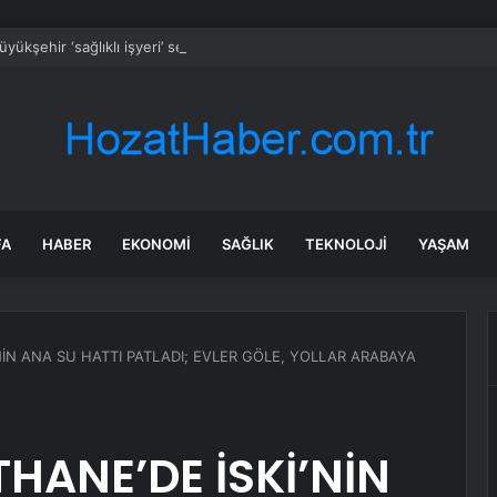
yükşehir ‘sağlıklı işyeri’ sertifikasına kavuştu
FA
HABER
EKONOMI
SAĞLIK
TEKNOLOJI
YAŞAM
NİN ANA SU HATTI PATLADI; EVLER GÖLE, YOLLAR ARABAYA
HANE’DE İSKİ’NİN