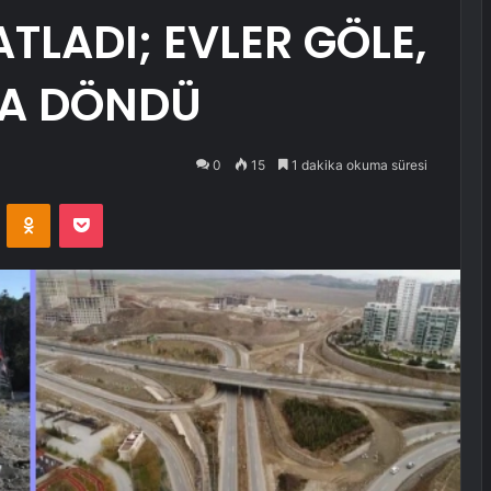
TLADI; EVLER GÖLE,
YA DÖNDÜ
0
15
1 dakika okuma süresi
VKontakte
Odnoklassniki
Pocket