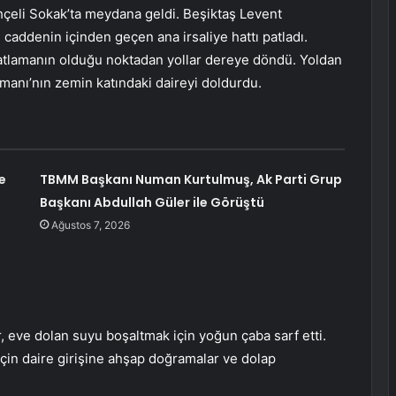
hçeli Sokak’ta meydana geldi. Beşiktaş Levent
 caddenin içinden geçen ana irsaliye hattı patladı.
atlamanın olduğu noktadan yollar dereye döndü. Yoldan
manı’nın zemin katındaki daireyi doldurdu.
e
TBMM Başkanı Numan Kurtulmuş, Ak Parti Grup
Başkanı Abdullah Güler ile Görüştü
Ağustos 7, 2026
 eve dolan suyu boşaltmak için yoğun çaba sarf etti.
çin daire girişine ahşap doğramalar ve dolap