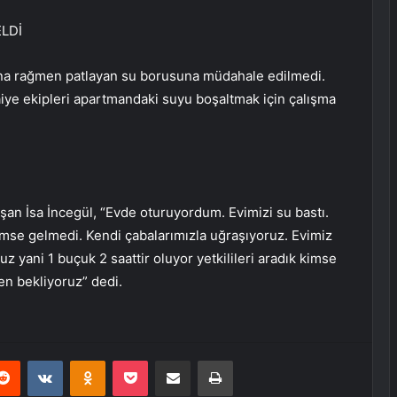
LDİ
rına rağmen patlayan su borusuna müdahale edilmedi.
aiye ekipleri apartmandaki suyu boşaltmak için çalışma
şan İsa İncegül, “Evde oturuyordum. Evimizi su bastı.
mse gelmedi. Kendi çabalarımızla uğraşıyoruz. Evimiz
z yani 1 buçuk 2 saattir oluyor yetkilileri aradık kimse
en bekliyoruz” dedi.
erest
Reddit
VKontakte
Odnoklassniki
Pocket
E-Posta ile paylaş
Yazdır