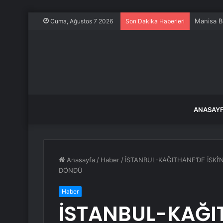
Manisa Bü
Cuma, Ağustos 7 2026
Son Dakika Haberleri
ANASAY
Anasayfa
/
Haber
/
İSTANBUL-KAĞITHANE’DE İSKİ’
DÖNDÜ
Haber
İSTANBUL-KAĞIT