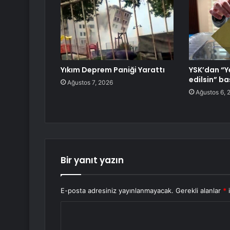
Yıkım Deprem Paniği Yarattı
YSK’dan “Ye
edilsin” b
Ağustos 7, 2026
Ağustos 6, 
Bir yanıt yazın
E-posta adresiniz yayınlanmayacak.
Gerekli alanlar
*
i
Y
o