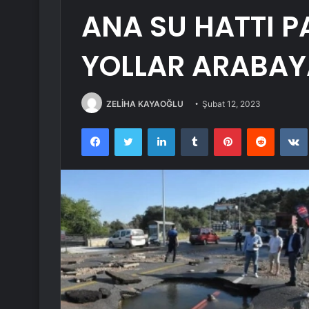
ANA SU HATTI PA
YOLLAR ARABA
ZELİHA KAYAOĞLU
Şubat 12, 2023
Facebook
Twitter
LinkedIn
Tumblr
Pinterest
Reddit