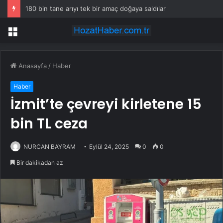
180 bin tane arıyı tek bir amaç doğaya saldılar
Menü
Anasayfa
/
Haber
Haber
İzmit’te çevreyi kirletene 15
bin TL ceza
NURCAN BAYRAM
Eylül 24, 2025
0
0
Bir dakikadan az