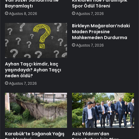
Vali Sözer Jandarma ile
Kırklareli’nde Paralimpik
Bayramlaştı
Spor Ödül Töreni
Ağustos 8, 2026
Ağustos 7, 2026
Birkleyn Mağaraları’ndaki
Maden Projesine
Mahkemeden Durdurma
Ağustos 7, 2026
Ayhan Taşçı kimdir, kaç
yaşındaydı? Ayhan Taşçı
neden öldü?
Ağustos 7, 2026
Karabük’te Sağanak Yağış
Aziz Yıldırım’dan