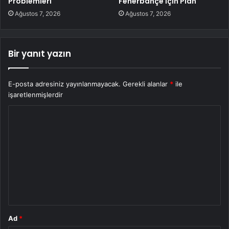
Problemleri
Fenerbahçe İçin Plan
Ağustos 7, 2026
Ağustos 7, 2026
Bir yanıt yazın
E-posta adresiniz yayınlanmayacak.
Gerekli alanlar
*
ile
işaretlenmişlerdir
Y
o
r
u
m
*
Ad
*