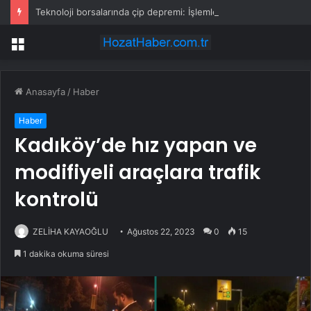
Teknoloji borsalarında çip depremi: İşlemler durduruldu, devler çöktü!
Menü
Anasayfa
/
Haber
Haber
Kadıköy’de hız yapan ve
modifiyeli araçlara trafik
kontrolü
ZELİHA KAYAOĞLU
Ağustos 22, 2023
0
15
1 dakika okuma süresi