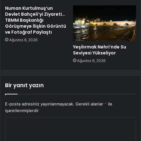
Numan Kurtulmuş’un
Devlet Bahçeli’yi Ziyareti…
TBMM Başkanlığı
Görüşmeye İlişkin Görüntü
ve Fotoğraf Paylaştı
Ağustos 6, 2026
Yeşilırmak Nehri’nde Su
Seviyesi Yükseliyor
Ağustos 6, 2026
Bir yanıt yazın
E-posta adresiniz yayınlanmayacak.
Gerekli alanlar
*
ile
işaretlenmişlerdir
Y
o
r