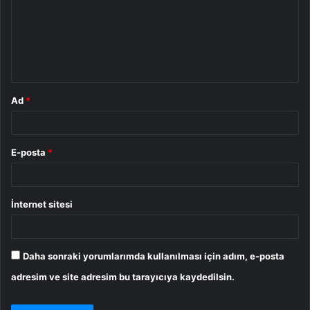
u
m
*
Ad
*
E-posta
*
İnternet sitesi
Daha sonraki yorumlarımda kullanılması için adım, e-posta
adresim ve site adresim bu tarayıcıya kaydedilsin.