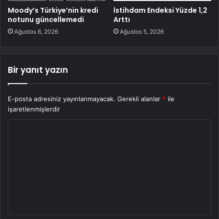
Moody’s Türkiye’nin kredi
İstihdam Endeksi Yüzde 1,2
notunu güncellemedi
Arttı
Ağustos 6, 2026
Ağustos 5, 2026
Bir yanıt yazın
E-posta adresiniz yayınlanmayacak.
Gerekli alanlar
*
ile
işaretlenmişlerdir
Y
o
r
u
m
*