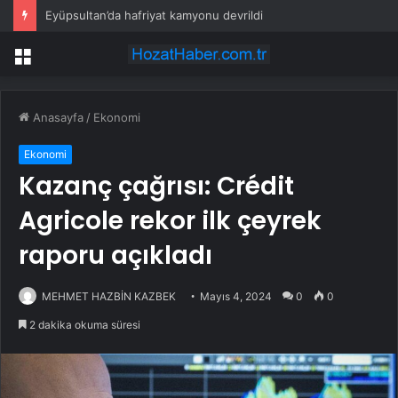
Eyüpsultan’da hafriyat kamyonu devrildi
Menü
Anasayfa
/
Ekonomi
Ekonomi
Kazanç çağrısı: Crédit
Agricole rekor ilk çeyrek
raporu açıkladı
MEHMET HAZBİN KAZBEK
Mayıs 4, 2024
0
0
2 dakika okuma süresi