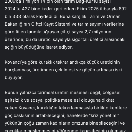
2009’da 1 milyon 14 bin olan tarım Bağ-Kur’lu sayısı
2024’te 427 bine kadar gerilerken Ekim 2025 itibarıyla 692
bin 333 olarak kaydedildi. Buna karşılık Tarım ve Orman
Bakanlığının Çiftçi Kayıt Sistemi ve tarım sayımı verilerine
göre fiilen tarımla uğraşan çiftçi sayısı 2,7 milyonun
üzerinde; bu da üretici sayısıyla sigortalı üretici arasındaki
açığın büyüdüğüne işaret ediyor.
Kovancı’ya göre kuraklık tekrarlandıkça küçük üreticinin
borçlanması, üretimden çekilmesi ve göçün artması riski
büyüyor.
Bunun yalnızca tarımsal üretim meselesi değil, bölgesel
eşitsizlik ve sosyal politika meselesi olduğuna dikkat
çeken Kovancı, kuraklığın tekrarlanmasıyla birlikte kentlere
göç baskısının artabileceğini; hanelerde “kriz yönetimi”
yükünün çoğu zaman kadınların omzuna binebileceğini ve
çocukların beslenmesinin/öğrenme kapasitesinin olumsuz