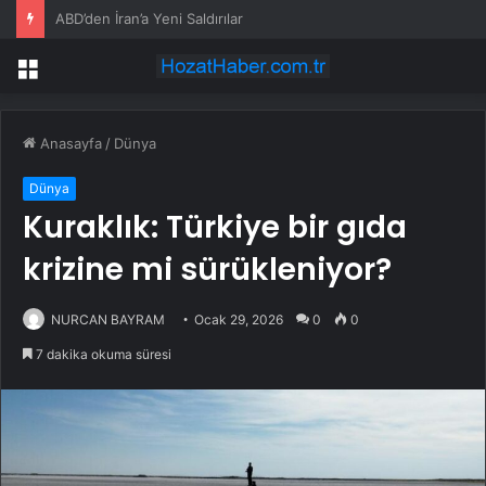
Amasya’da Motorlu Taşıt Sayısı 166 Bini Geçti
Menü
Anasayfa
/
Dünya
Dünya
Kuraklık: Türkiye bir gıda
krizine mi sürükleniyor?
NURCAN BAYRAM
Ocak 29, 2026
0
0
7 dakika okuma süresi