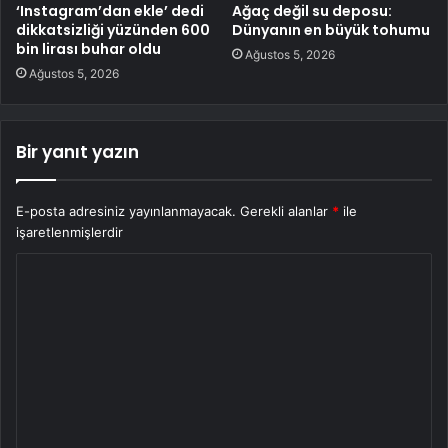
‘Instagram’dan ekle’ dedi
Ağaç değil su deposu:
dikkatsizliği yüzünden 600
Dünyanın en büyük tohumu
bin lirası buhar oldu
Ağustos 5, 2026
Ağustos 5, 2026
Bir yanıt yazın
E-posta adresiniz yayınlanmayacak.
Gerekli alanlar
*
ile
işaretlenmişlerdir
Y
o
r
u
m
*