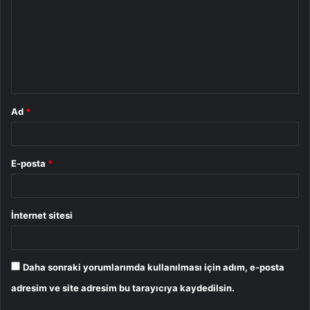
r
u
m
*
Ad
*
E-posta
*
İnternet sitesi
Daha sonraki yorumlarımda kullanılması için adım, e-posta
adresim ve site adresim bu tarayıcıya kaydedilsin.