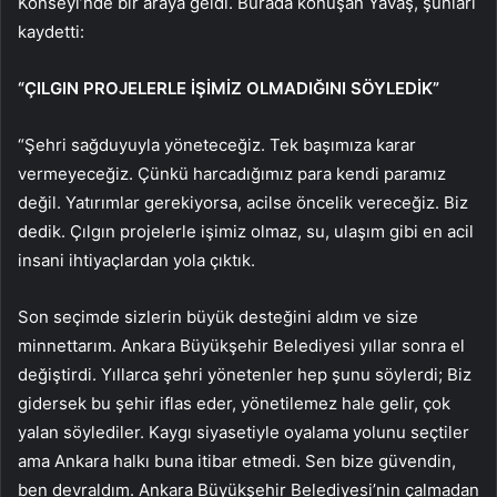
Konseyi’nde bir araya geldi. Burada konuşan Yavaş, şunları
kaydetti:
“ÇILGIN PROJELERLE İŞİMİZ OLMADIĞINI SÖYLEDİK”
“Şehri sağduyuyla yöneteceğiz. Tek başımıza karar
vermeyeceğiz. Çünkü harcadığımız para kendi paramız
değil. Yatırımlar gerekiyorsa, acilse öncelik vereceğiz. Biz
dedik. Çılgın projelerle işimiz olmaz, su, ulaşım gibi en acil
insani ihtiyaçlardan yola çıktık.
Son seçimde sizlerin büyük desteğini aldım ve size
minnettarım. Ankara Büyükşehir Belediyesi yıllar sonra el
değiştirdi. Yıllarca şehri yönetenler hep şunu söylerdi; Biz
gidersek bu şehir iflas eder, yönetilemez hale gelir, çok
yalan söylediler. Kaygı siyasetiyle oyalama yolunu seçtiler
ama Ankara halkı buna itibar etmedi. Sen bize güvendin,
ben devraldım. Ankara Büyükşehir Belediyesi’nin çalmadan