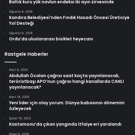
Baltık kuru yük navlun endeksi iki ayın zirvesinde
Ağustos 6, 2026
Kandıra Belediyesi’nden Fındık Hasadı Öncesi Üreticiye
Yol Desteği
Ağustos 6, 2026
Ordu’da uluslararası bisiklet heyecanı
Rastgele Haberler
Mart 6, 2025
Abdullah Öcalan çağrısı saat kaçta yayınlanacak,
teröristbaşı APO’nun çağrısı hangi kanallarda CANLI
yayınlanacak?
Mart 18, 2026
Yeni lider için olay yorum: Dünya babasının dönemini
özleyecek
Şubat 19, 2023
Kastamonu’da çıkan yangında itfaiye eri yaralandı
Nisan 6, 2026