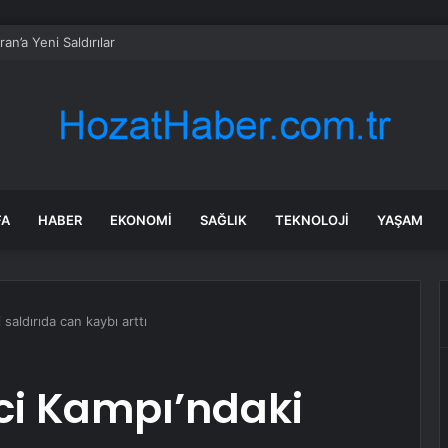
an’a Yeni Saldırılar
FA
HABER
EKONOMI
SAĞLIK
TEKNOLOJI
YAŞAM
saldırıda can kaybı arttı
ci Kampı’ndaki