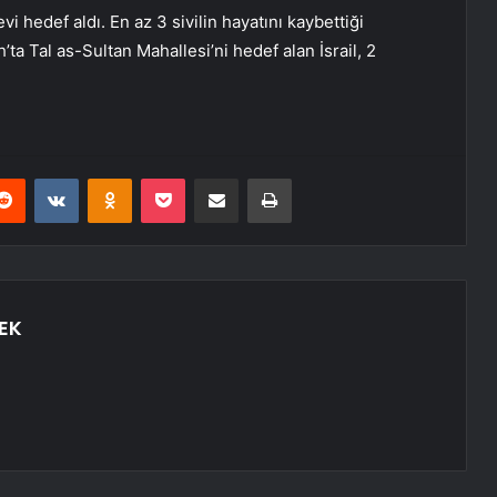
evi hedef aldı. En az 3 sivilin hayatını kaybettiği
h’ta Tal as-Sultan Mahallesi’ni hedef alan İsrail, 2
erest
Reddit
VKontakte
Odnoklassniki
Pocket
E-Posta ile paylaş
Yazdır
EK