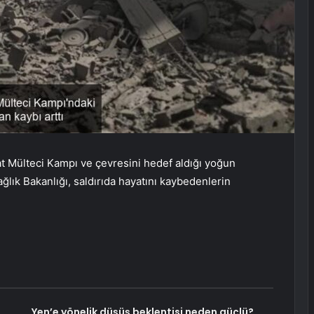
at Mülteci Kampı ve çevresini hedef aldığı yoğun
Sağlık Bakanlığı, saldırıda hayatını kaybedenlerin
Yen’e yönelik düşüş beklentisi neden güçlü?