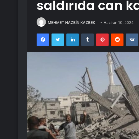
saldırıda can ka
MEHMET HAZBİN KAZBEK
Haziran 10, 2024
Facebook
Twitter
LinkedIn
Tumblr
Pinterest
Reddit