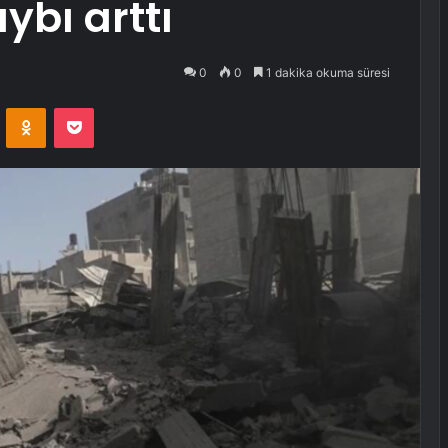
ybı arttı
0
0
1 dakika okuma süresi
VKontakte
Odnoklassniki
Pocket