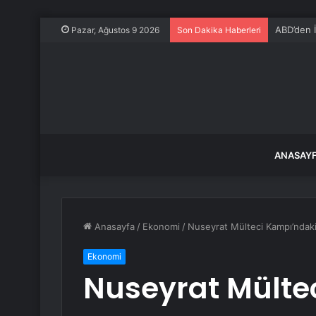
ABD’den İr
Pazar, Ağustos 9 2026
Son Dakika Haberleri
ANASAY
Anasayfa
/
Ekonomi
/
Nuseyrat Mülteci Kampı’ndaki 
Ekonomi
Nuseyrat Mülte