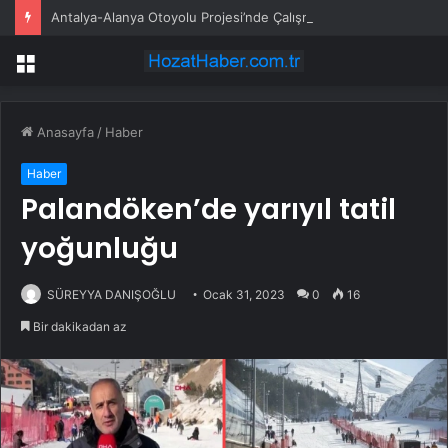
Antalya-Alanya Otoyolu Projesi’nde Çalışmalar Devam Ediyor
Menü
Anasayfa
/
Haber
Haber
Palandöken’de yarıyıl tatil
yoğunluğu
SÜREYYA DANIŞOĞLU
Ocak 31, 2023
0
16
Bir dakikadan az