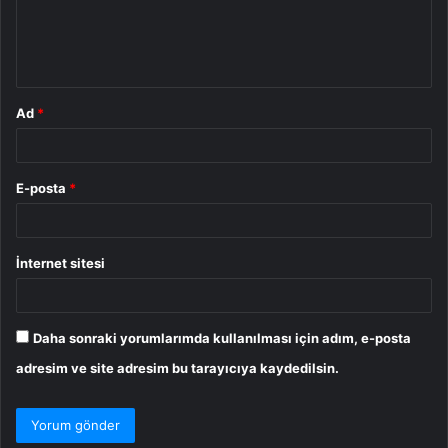
m
*
Ad
*
E-posta
*
İnternet sitesi
Daha sonraki yorumlarımda kullanılması için adım, e-posta
adresim ve site adresim bu tarayıcıya kaydedilsin.