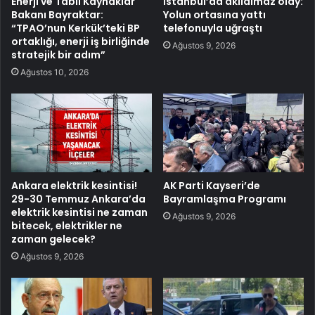
Enerji ve Tabii Kaynaklar
İstanbul’da akılalmaz olay:
Bakanı Bayraktar:
Yolun ortasına yattı
“TPAO’nun Kerkük’teki BP
telefonuyla uğraştı
ortaklığı, enerji iş birliğinde
Ağustos 9, 2026
stratejik bir adım”
Ağustos 10, 2026
Ankara elektrik kesintisi!
AK Parti Kayseri’de
29-30 Temmuz Ankara’da
Bayramlaşma Programı
elektrik kesintisi ne zaman
Ağustos 9, 2026
bitecek, elektrikler ne
zaman gelecek?
Ağustos 9, 2026