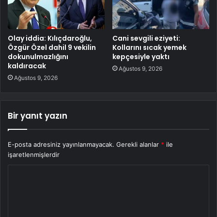
Olay iddia: Kılıçdaroğlu,
Cani sevgili eziyeti:
Özgür Özel dahil 9 vekilin
Kollarını sıcak yemek
dokunulmazlığını
kepçesiyle yaktı
kaldıracak
Ağustos 9, 2026
Ağustos 9, 2026
Bir yanıt yazın
E-posta adresiniz yayınlanmayacak.
Gerekli alanlar
*
ile
işaretlenmişlerdir
Y
o
r
u