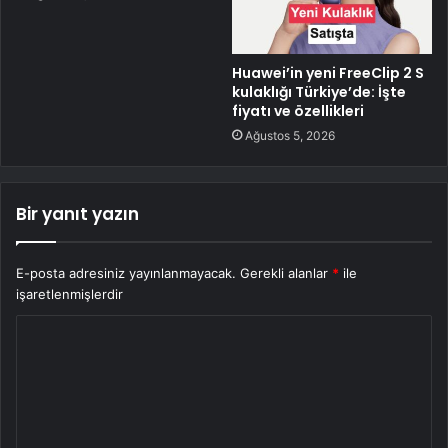
Huawei’in yeni FreeClip 2 S
kulaklığı Türkiye’de: İşte
fiyatı ve özellikleri
Ağustos 5, 2026
Bir yanıt yazın
E-posta adresiniz yayınlanmayacak.
Gerekli alanlar
*
ile
işaretlenmişlerdir
Y
o
r
u