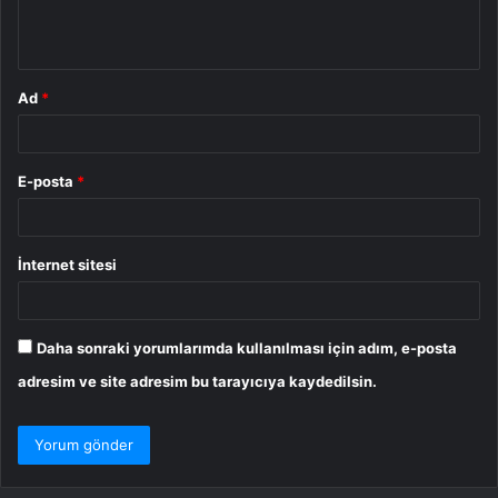
m
*
Ad
*
E-posta
*
İnternet sitesi
Daha sonraki yorumlarımda kullanılması için adım, e-posta
adresim ve site adresim bu tarayıcıya kaydedilsin.