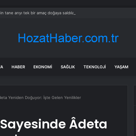
in tane arıyı tek bir amaç doğaya saldılar
FA
HABER
EKONOMI
SAĞLIK
TEKNOLOJI
YAŞAM
eta Yeniden Doğuyor: İşte Gelen Yenilikler
â Sayesinde Âdeta