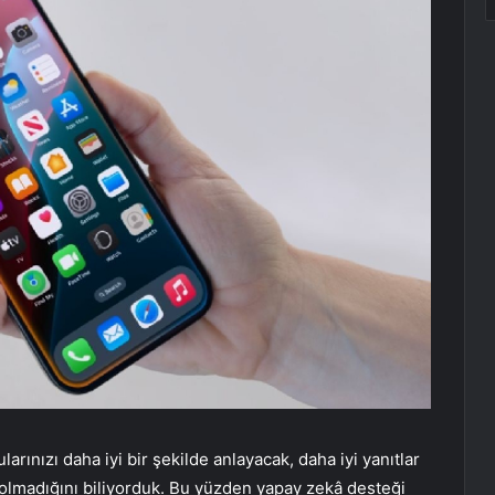
rınızı daha iyi bir şekilde anlayacak, daha iyi yanıtlar
 olmadığını biliyorduk. Bu yüzden yapay zekâ desteği