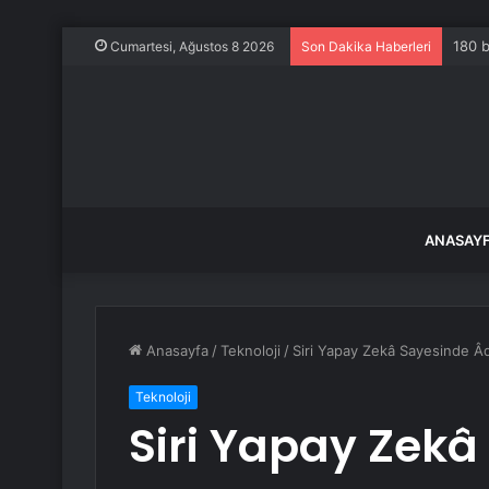
180 b
Cumartesi, Ağustos 8 2026
Son Dakika Haberleri
ANASAY
Anasayfa
/
Teknoloji
/
Siri Yapay Zekâ Sayesinde Âd
Teknoloji
Siri Yapay Zek