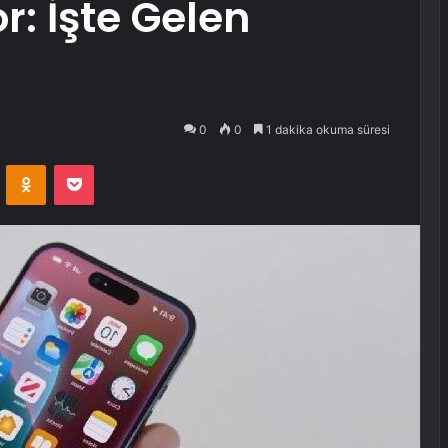
: İşte Gelen
0
0
1 dakika okuma süresi
VKontakte
Odnoklassniki
Pocket