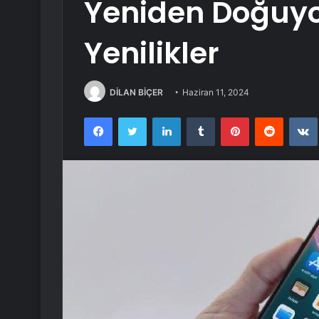
Yeniden Doğuyor
Yenilikler
DİLAN BİÇER
Haziran 11, 2024
Facebook
Twitter
LinkedIn
Tumblr
Pinterest
Reddit