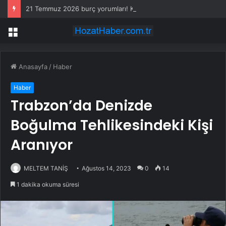
21 Temmuz 2026 burç yorumları! Kova, Akrep, Yay burcu yorumu… AŞK, EVLİLİK, SAĞLIK yorumları ne diyor?
Menü
Anasayfa
/
Haber
Haber
Trabzon’da Denizde
Boğulma Tehlikesindeki Kişi
Aranıyor
MELTEM TANİŞ
Ağustos 14, 2023
0
14
1 dakika okuma süresi