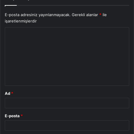
E-posta adresiniz yayınlanmayacak.
Gerekli alanlar
*
ile
işaretlenmişlerdir
Y
o
r
u
m
*
Ad
*
E-posta
*