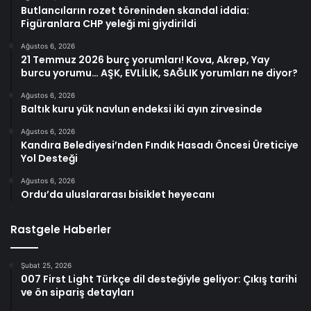
Butlancıların rozet töreninden skandal iddia:
Figüranlara CHP yeleği mi giydirildi
Ağustos 6, 2026
21 Temmuz 2026 burç yorumları! Kova, Akrep, Yay
burcu yorumu… AŞK, EVLİLİK, SAĞLIK yorumları ne diyor?
Ağustos 6, 2026
Baltık kuru yük navlun endeksi iki ayın zirvesinde
Ağustos 6, 2026
Kandıra Belediyesi’nden Fındık Hasadı Öncesi Üreticiye
Yol Desteği
Ağustos 6, 2026
Ordu’da uluslararası bisiklet heyecanı
Rastgele Haberler
Şubat 25, 2026
007 First Light Türkçe dil desteğiyle geliyor: Çıkış tarihi
ve ön sipariş detayları