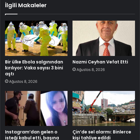
İlgili Makaleler
Bir ülke Ebola salgınından
Nazmi Ceyhan Vefat Etti
kırılıyor: Vaka sayısı 3 bini
Ağustos 8, 2026
aştı
Ağustos 8, 2026
Instagram’dan gelen o
Çin’de sel alarmı: Binlerce
isteği kabul etti, başına
kişi tahliye edildi