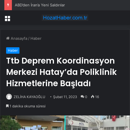
ABD’den İran’a Yeni Saldırılar
Menü
Anasayfa
/
Haber
Haber
Ttb Deprem Koordinasyon
Merkezi Hatay’da Poliklinik
Hizmetlerine Başladı
ZELİHA KAYAOĞLU
Şubat 11, 2023
0
16
1 dakika okuma süresi