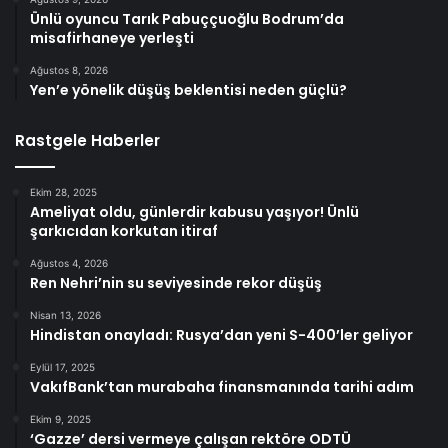
Ünlü oyuncu Tarık Pabuççuoğlu Bodrum’da
misafirhaneye yerleşti
Ağustos 8, 2026
Yen’e yönelik düşüş beklentisi neden güçlü?
Rastgele Haberler
Ekim 28, 2025
Ameliyat oldu, günlerdir kabusu yaşıyor! Ünlü
şarkıcıdan korkutan itiraf
Ağustos 4, 2026
Ren Nehri’nin su seviyesinde rekor düşüş
Nisan 13, 2026
Hindistan onayladı: Rusya’dan yeni S-400’ler geliyor
Eylül 17, 2025
VakıfBank’tan murabaha finansmanında tarihi adım
Ekim 9, 2025
‘Gazze’ dersi vermeye çalışan rektöre ODTÜ