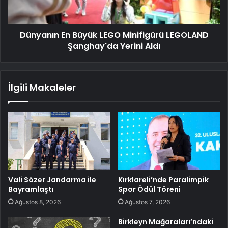
Dünyanın En Büyük LEGO Minifigürü LEGOLAND
Şanghay'da Yerini Aldı
İlgili Makaleler
Vali Sözer Jandarma ile
Kırklareli’nde Paralimpik
Bayramlaştı
Spor Ödül Töreni
Ağustos 8, 2026
Ağustos 7, 2026
Birkleyn Mağaraları’ndaki