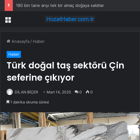
180 bin tane arıyı tek bir amaç doğaya saldılar
Menü
Anasayfa
/
Haber
Haber
Türk doğal taş sektörü Çin
seferine çıkıyor
DİLAN BİÇER
Mart 14, 2025
0
0
1 dakika okuma süresi