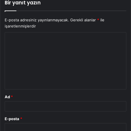
Bir yanıt yazın
E-posta adresiniz yayınlanmayacak.
Gerekli alanlar
*
ile
işaretlenmişlerdir
Y
o
r
u
m
*
Ad
*
E-posta
*