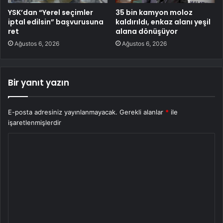
YSK’dan “Yerel seçimler
35 bin kamyon moloz
iptal edilsin” başvurusuna
kaldırıldı, enkaz alanı yeşil
ret
alana dönüşüyor
Ağustos 6, 2026
Ağustos 6, 2026
Bir yanıt yazın
E-posta adresiniz yayınlanmayacak.
Gerekli alanlar
*
ile
işaretlenmişlerdir
Y
o
r
u
m
*