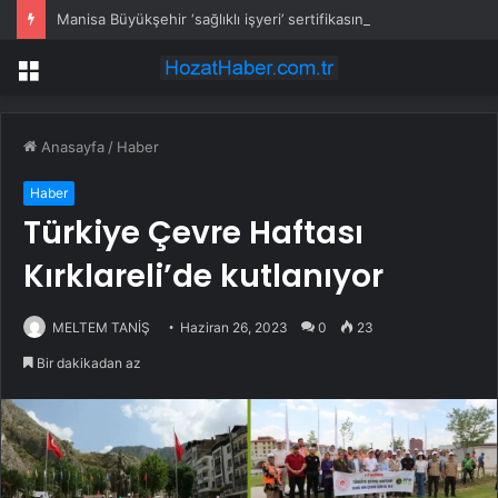
Manisa Büyükşehir ‘sağlıklı işyeri’ sertifikasına kavuştu
Menü
Anasayfa
/
Haber
Haber
Türkiye Çevre Haftası
Kırklareli’de kutlanıyor
MELTEM TANİŞ
Haziran 26, 2023
0
23
Bir dakikadan az