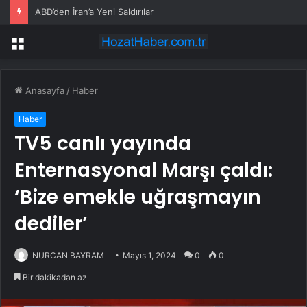
ABD’den İran’a Yeni Saldırılar
Menü
Anasayfa
/
Haber
Haber
TV5 canlı yayında
Enternasyonal Marşı çaldı:
‘Bize emekle uğraşmayın
dediler’
NURCAN BAYRAM
Mayıs 1, 2024
0
0
Bir dakikadan az