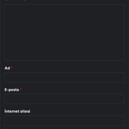
Y
o
r
u
m
*
Ad
*
E-posta
*
İnternet sitesi