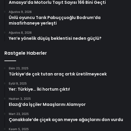
Amasya’da Motorlu Taşıt Sayısı 166 Bini Geçti
Ağustos 9, 2026
Ünlü oyuncu Tarık Pabuççuoğlu Bodrum’da
misafirhaneye yerleşti
Ağustos 8, 2026
Yen’e yönelik düşüş beklentisi neden güçlü?
Rastgele Haberler
Ekim 23, 2025
Türkiye’de çok tutan araç artık üretilmeyecek
Eylül 9, 2025
Yer: Türkiye… İki hortum çıktı!
Haziran 3, 2025
Elazığ’da İşçiler Maaşlarını Alamıyor
Mart 23, 2025
Çanakkale’de çiçek açan meyve ağaçlarını don vurdu
Kasım 5, 2025