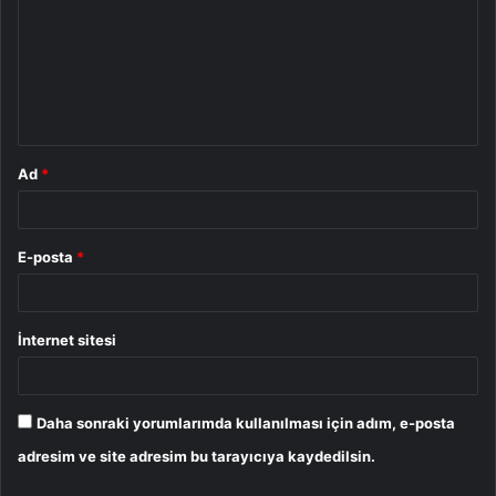
r
u
m
*
Ad
*
E-posta
*
İnternet sitesi
Daha sonraki yorumlarımda kullanılması için adım, e-posta
adresim ve site adresim bu tarayıcıya kaydedilsin.