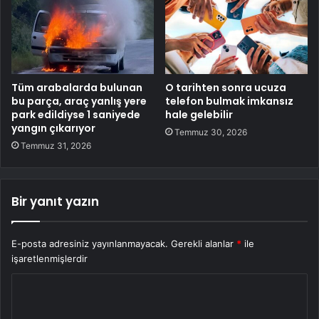
Tüm arabalarda bulunan
O tarihten sonra ucuza
bu parça, araç yanlış yere
telefon bulmak imkansız
park edildiyse 1 saniyede
hale gelebilir
yangın çıkarıyor
Temmuz 30, 2026
Temmuz 31, 2026
Bir yanıt yazın
E-posta adresiniz yayınlanmayacak.
Gerekli alanlar
*
ile
işaretlenmişlerdir
Y
o