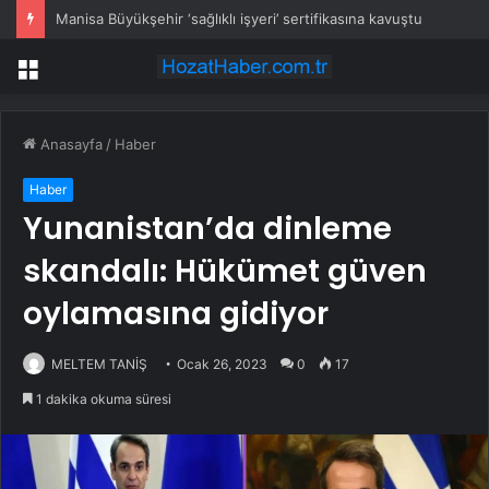
Manisa Büyükşehir ‘sağlıklı işyeri’ sertifikasına kavuştu
Menü
Anasayfa
/
Haber
Haber
Yunanistan’da dinleme
skandalı: Hükümet güven
oylamasına gidiyor
MELTEM TANİŞ
Ocak 26, 2023
0
17
1 dakika okuma süresi