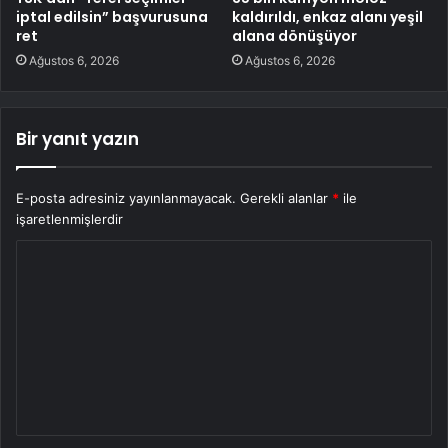
iptal edilsin” başvurusuna
kaldırıldı, enkaz alanı yeşil
ret
alana dönüşüyor
Ağustos 6, 2026
Ağustos 6, 2026
Bir yanıt yazın
E-posta adresiniz yayınlanmayacak.
Gerekli alanlar
*
ile
işaretlenmişlerdir
Y
o
r
u
m
*