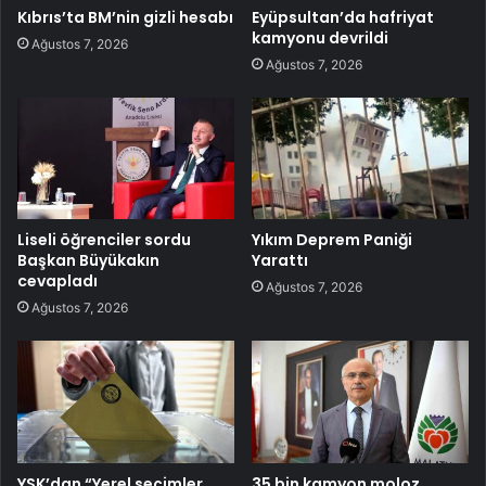
Kıbrıs’ta BM’nin gizli hesabı
Eyüpsultan’da hafriyat
kamyonu devrildi
Ağustos 7, 2026
Ağustos 7, 2026
Liseli öğrenciler sordu
Yıkım Deprem Paniği
Başkan Büyükakın
Yarattı
cevapladı
Ağustos 7, 2026
Ağustos 7, 2026
YSK’dan “Yerel seçimler
35 bin kamyon moloz