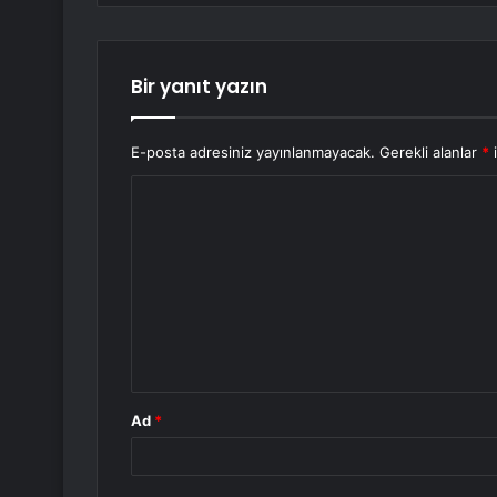
Bir yanıt yazın
E-posta adresiniz yayınlanmayacak.
Gerekli alanlar
*
i
Y
o
r
u
m
*
Ad
*