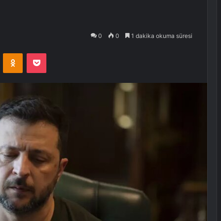
0
0
1 dakika okuma süresi
VKontakte
Odnoklassniki
Pocket