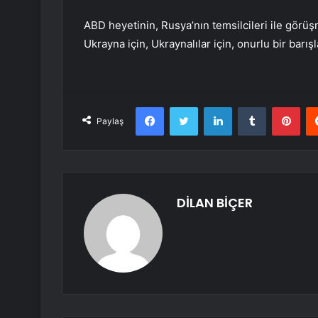
ABD heyetinin, Rusya’nın temsilcileri ile görü
Ukrayna için, Ukraynalılar için, onurlu bir barış
Facebook
Twitter
LinkedIn
Tumblr
Pint
Paylaş
DİLAN BİÇER