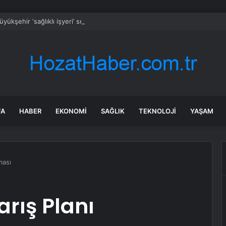
yükşehir ‘sağlıklı işyeri’ sertifikasına kavuştu
FA
HABER
EKONOMI
SAĞLIK
TEKNOLOJI
YAŞAM
ması
arış Planı