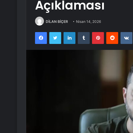
Açıklaması
DİLAN BİÇER
Nisan 14, 2026
Facebook
Twitter
LinkedIn
Tumblr
Pinterest
Reddit