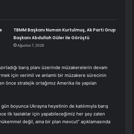
e
TBMM Başkanı Numan Kurtulmuş, Ak Parti Grup
Başkanı Abdullah Güler ile Görüştü
Ağustos 7, 2026
azırladığı barış planı üzerinde müzakerelerin devam
irmek için verimli ve anlamlı bir müzakere sürecinin
n önce stratejik ortağımız Amerika ile yapılan
3 gün boyunca Ukrayna heyetinin de katılımıyla barış
nce ilk taslaklar için yapabileceğimiz her şey zaten
 mükemmel değil, ama bir plan mevcut” açıklamasında