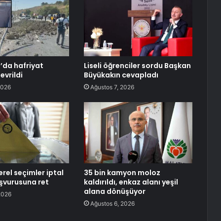
’da hafriyat
Liseli öğrenciler sordu Başkan
vrildi
Büyükakın cevapladı
2026
Ağustos 7, 2026
rel seçimler iptal
35 bin kamyon moloz
aşvurusuna ret
kaldırıldı, enkaz alanı yeşil
alana dönüşüyor
2026
Ağustos 6, 2026