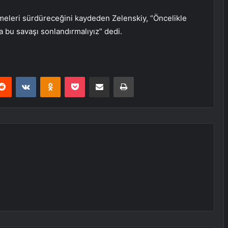
şmeleri sürdüreceğini kaydeden Zelenskiy, “Öncelikle
la bu savaşı sonlandırmalıyız” dedi.
erest
Reddit
VKontakte
Odnoklassniki
Pocket
E-Posta ile paylaş
Yazdır