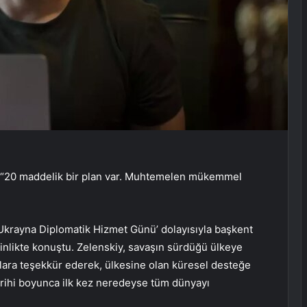
 “20 maddelik bir plan var. Muhtemelen mükemmel
‘Ukrayna Diplomatik Hizmet Günü’ dolayısıyla başkent
kinlikte konuştu. Zelenskiy, savaşın sürdüğü ülkeye
tlara teşekkür ederek, ülkesine olan küresel desteğe
tarihi boyunca ilk kez neredeyse tüm dünyayı