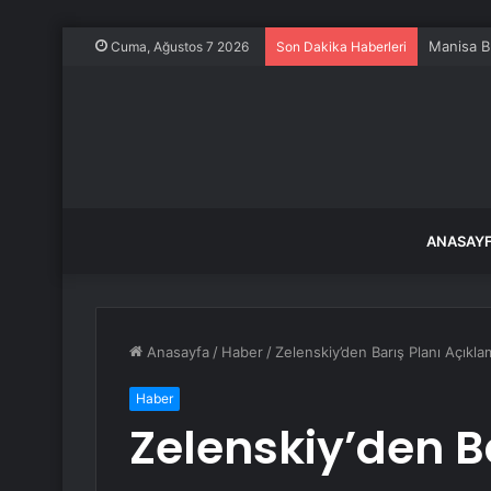
Manisa Bü
Cuma, Ağustos 7 2026
Son Dakika Haberleri
ANASAY
Anasayfa
/
Haber
/
Zelenskiy’den Barış Planı Açıkla
Haber
Zelenskiy’den B