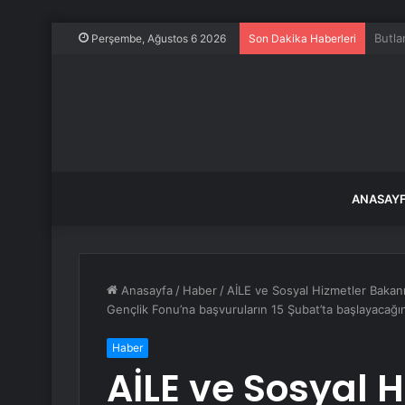
21 Te
Perşembe, Ağustos 6 2026
Son Dakika Haberleri
ANASAY
Anasayfa
/
Haber
/
AİLE ve Sosyal Hizmetler Bakan
Gençlik Fonu’na başvuruların 15 Şubat’ta başlayacağı
Haber
AİLE ve Sosyal 