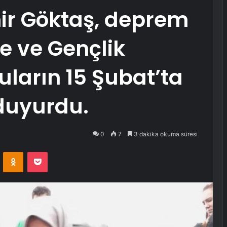
r Göktaş, deprem
e ve Gençlik
ların 15 Şubat’ta
duyurdu.
0
7
3 dakika okuma süresi
VKontakte
Odnoklassniki
Pocket