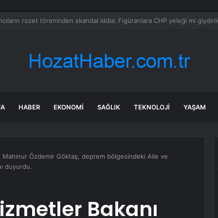
mmuz 2026 burç yorumları! Kova, Akrep, Yay burcu yorumu… AŞK, EVLİLİ
FA
HABER
EKONOMI
SAĞLIK
TEKNOLOJI
YAŞAM
ı Mahinur Özdemir Göktaş, deprem bölgesindeki Aile ve
nı duyurdu.
Hizmetler Bakanı