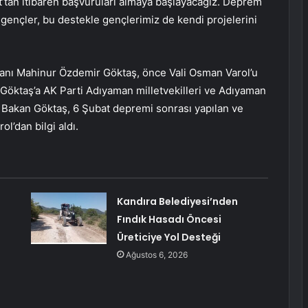
t’tan itibaren başvuruları almaya başlayacağız. Deprem
 gençler, bu destekle gençlerimiz de kendi projelerini
kanı Mahinur Özdemir Göktaş, önce Vali Osman Varol’u
n Göktaş’a AK Parti Adıyaman milletvekilleri ve Adıyaman
. Bakan Göktaş, 6 Şubat depremi sonrası yapılan ve
l’dan bilgi aldı.
Kandıra Belediyesi’nden
Fındık Hasadı Öncesi
Üreticiye Yol Desteği
Ağustos 6, 2026