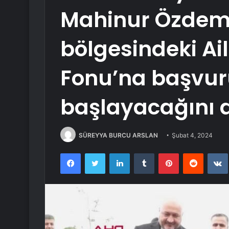
Mahinur Özdemi
bölgesindeki Ail
Fonu’na başvuru
başlayacağını 
SÜREYYA BURCU ARSLAN
Şubat 4, 2024
Facebook
Twitter
LinkedIn
Tumblr
Pinterest
Reddit