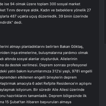
rde ise 94 olmak üzere toplam 300 sosyal market
ket Tırını devreye aldık. Kadın ve bebeklere yönelik 27
şlarla 487 uçakla uçuş düzenledik. 39 binin üzerinde
ndirdik” dedi.
erini atmayı planladıklarını belirten Bakan Göktaş,
eniden inşa etmelerine, buluşmalarına yardımcı olmak
dı altında sosyal alanlar oluşturduk. Ailelerinin
arına da destek verilmesi. Deprem sonrası profesyonel
rdeki yatılı bakım kurumlarımıza 312’si yaşlı, 978’i engelli
Depremden etkilenen engelli bireylerin deprem
laştırmak amacıyla 6 adet Refpite Residence’ın açılışını
aylaşmak istiyorum. Bir süredir Aile Ailesi üzerinde
Fonu hazırlıklarını tamamladık. Deprem bölgesinde ilk
na 15 Şubat’tan itibaren başvuruları almaya