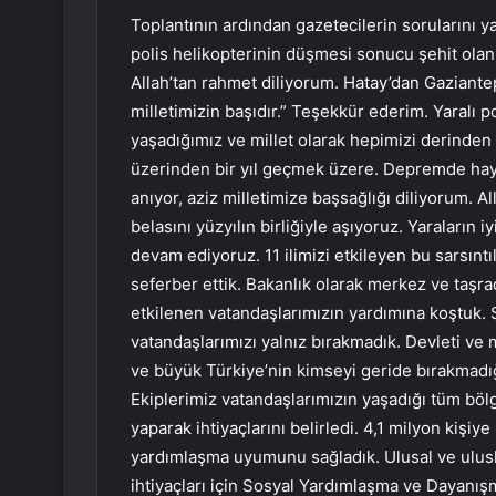
Toplantının ardından gazetecilerin sorularını 
polis helikopterinin düşmesi sonucu şehit olan
Allah’tan rahmet diliyorum. Hatay’dan Gaziant
milletimizin başıdır.” Teşekkür ederim. Yaralı 
yaşadığımız ve millet olarak hepimizi derind
üzerinden bir yıl geçmek üzere. Depremde haya
anıyor, aziz milletimize başsağlığı diliyorum. Al
belasını yüzyılın birliğiyle aşıyoruz. Yaraların 
devam ediyoruz. 11 ilimizi etkileyen bu sarsıntı
seferber ettik. Bakanlık olarak merkez ve taşr
etkilenen vatandaşlarımızın yardımına koştuk. 
vatandaşlarımızı yalnız bırakmadık. Devleti ve m
ve büyük Türkiye’nin kimseyi geride bırakmadı
Ekiplerimiz vatandaşlarımızın yaşadığı tüm bö
yaparak ihtiyaçlarını belirledi. 4,1 milyon kişi
yardımlaşma uyumunu sağladık. Ulusal ve ulusl
ihtiyaçları için Sosyal Yardımlaşma ve Dayanışm