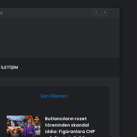
K, SAĞLIK yorumları ne diyor?
İLETIŞIM
Son Eklenen
Butlancıların rozet
töreninden skandal
iddia: Figüranlara CHP