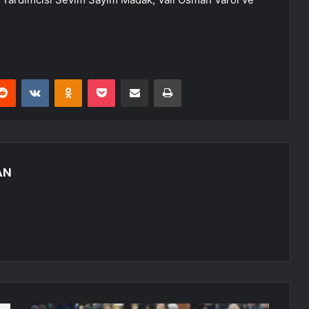
erest
Reddit
VKontakte
Odnoklassniki
Pocket
E-Posta ile paylaş
Yazdır
AN