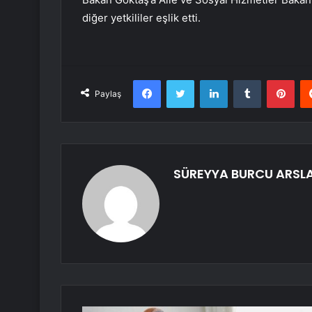
diğer yetkililer eşlik etti.
Facebook
Twitter
LinkedIn
Tumblr
Pint
Paylaş
SÜREYYA BURCU ARSL