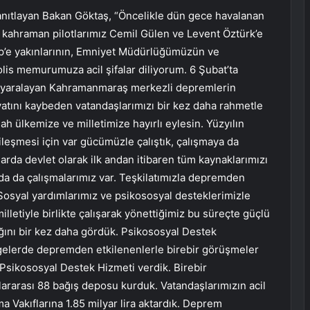
yanıtlayan Bakan Göktaş, “Öncelikle dün gece havalanan
 kahraman pilotlarımız Cemil Gülen ve Levent Öztürk’e
ep’e yakınlarının, Emniyet Müdürlüğümüzün ve
polis memurumuza acil şifalar diliyorum. 6 Şubat’ta
en yaralayan Kahramanmaraş merkezli depremlerin
tını kaybeden vatandaşlarımızı bir kez daha rahmetle
lah ülkemize ve milletimize hayırlı eylesin. Yüzyılın
iyileşmesi için var gücümüzle çalıştık, çalışmaya da
larda devlet olarak ilk andan itibaren tüm kaynaklarımızı
ada da çalışmalarımız var. Teşkilatımızla depremden
Sosyal yardımlarımız ve psikososyal desteklerimizle
illetiyle birlikte çalışarak yönettiğimiz bu süreçte güçlü
ğını bir kez daha gördük. Psikososyal Destek
lgelerde depremden etkilenenlerle birebir görüşmeler
ye Psikososyal Destek Hizmeti verdik. Birebir
ararası 88 bağış deposu kurduk. Vatandaşlarımızın acil
a Vakıflarına 1.85 milyar lira aktardık. Deprem