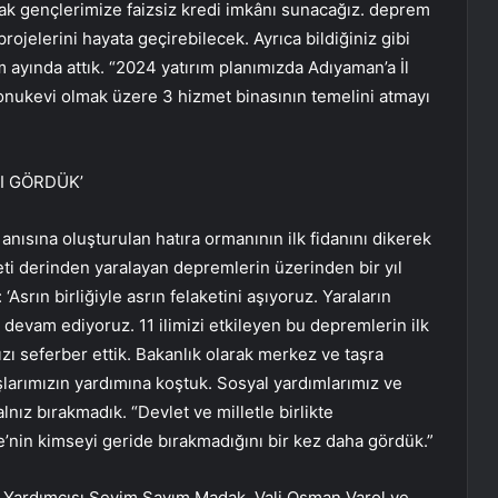
cak gençlerimize faizsiz kredi imkânı sunacağız. deprem
ojelerini hayata geçirebilecek. Ayrıca bildiğiniz gibi
 ayında attık. “2024 yatırım planımızda Adıyaman’a İl
nukevi olmak üzere 3 hizmet binasının temelini atmayı
NI GÖRDÜK’
ısına oluşturulan hatıra ormanının ilk fidanını dikerek
ti derinden yaralayan depremlerin üzerinden bir yıl
Asrın birliğiyle asrın felaketini aşıyoruz. Yaraların
a devam ediyoruz. 11 ilimizi etkileyen bu depremlerin ilk
zı seferber ettik. Bakanlık olarak merkez ve taşra
larımızın yardımına koştuk. Sosyal yardımlarımız ve
nız bırakmadık. “Devlet ve milletle birlikte
’nin kimseyi geride bırakmadığını bir kez daha gördük.”
n Yardımcısı Sevim Sayım Madak, Vali Osman Varol ve