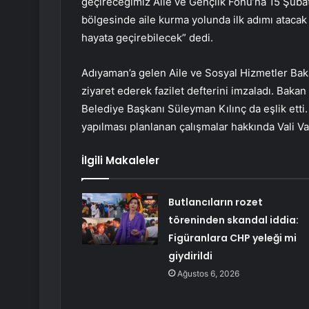
geçireceğimiz Aile ve Gençlik Fonu’na 15 Şuba
bölgesinde aile kurma yolunda ilk adımı atacak
hayata geçirebilecek” dedi.
Adıyaman’a gelen Aile ve Sosyal Hizmetler Ba
ziyaret ederek fazilet defterini imzaladı. Baka
Belediye Başkanı Süleyman Kılınç da eşlik etti
yapılması planlanan çalışmalar hakkında Vali Varo
İlgili Makaleler
Butlancıların rozet
töreninden skandal iddia:
Figüranlara CHP yeleği mi
giydirildi
Ağustos 6, 2026