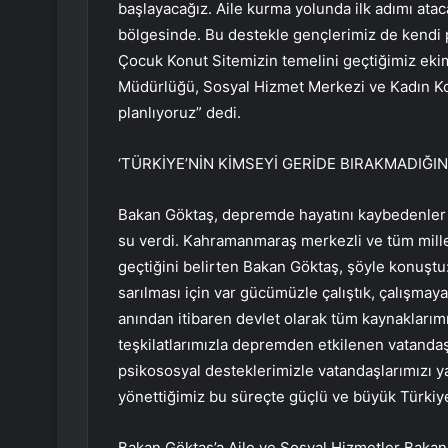
başlayacağız. Aile kurma yolunda ilk adımı ata
bölgesinde. Bu destekle gençlerimiz de kendi pr
Çocuk Konut Sitemizin temelini geçtiğimiz ekim
Müdürlüğü, Sosyal Hizmet Merkezi ve Kadın Ko
planlıyoruz” dedi.
‘TÜRKİYE’NİN KİMSEYİ GERİDE BIRAKMADIĞI
Bakan Göktaş, depremde hayatını kaybedenler an
su verdi. Kahramanmaraş merkezli ve tüm mille
geçtiğini belirten Bakan Göktaş, şöyle konuştu: ‘
sarılması için var gücümüzle çalıştık, çalışmay
anından itibaren devlet olarak tüm kaynaklarımı
teşkilatlarımızla depremden etkilenen vatandaş
psikososyal desteklerimizle vatandaşlarımızı yal
yönettiğimiz bu süreçte güçlü ve büyük Türkiye
Bakan Göktaş’a Aile ve Sosyal Hizmetler Baka