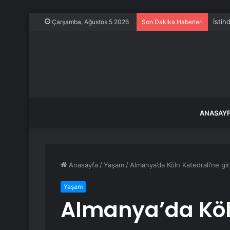
İstih
Çarşamba, Ağustos 5 2026
Son Dakika Haberleri
ANASAY
Anasayfa
/
Yaşam
/
Almanya’da Köln Katedrali’ne giri
Yaşam
Almanya’da Köl