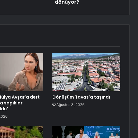
dönüyor?
Hülya Avşar’a dert
Dönüşüm Tavas’a taşındı
na sapıklar
Ağustos 3, 2026
ldu’
2026