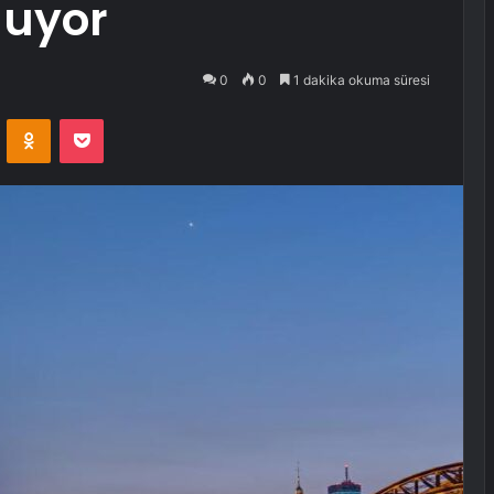
oluyor
0
0
1 dakika okuma süresi
VKontakte
Odnoklassniki
Pocket