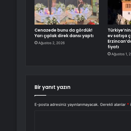
Cenazede bunu da gördük!
Türkiye’nin
Yarı çıplak direk dansı yaptı
ev satışa çı
Erzincan’d
Ağustos 2, 2026
fiyatı
Ağustos 1, 
Bir yanıt yazın
E-posta adresiniz yayınlanmayacak.
Gerekli alanlar
*
i
Y
o