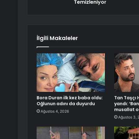
Temizleniyor
İlgili Makaleler
Bora Duran ilk kez baba oldu:
Tan Taşçı 
Oğlunun adını da duyurdu
yandı: ‘Ba
musallat o
Ağustos 4, 2026
Ağustos 3, 