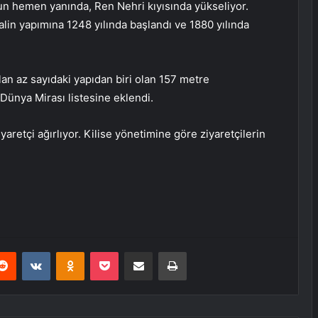
nun hemen yanında, Ren Nehri kıyısında yükseliyor.
alin yapımına 1248 yılında başlandı ve 1880 yılında
lan az sayıdaki yapıdan biri olan 157 metre
Dünya Mirası listesine eklendi.
iyaretçi ağırlıyor. Kilise yönetimine göre ziyaretçilerin
erest
Reddit
VKontakte
Odnoklassniki
Pocket
E-Posta ile paylaş
Yazdır