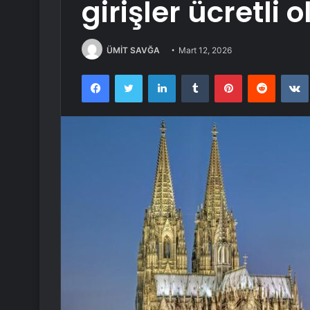
girişler ücretli 
ÜMİT SAVĞA
Mart 12, 2026
Facebook
Twitter
LinkedIn
Tumblr
Pinterest
Reddit