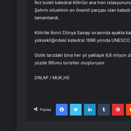
İkiz kuleli katedral Köln’ün ana tren istasyonu
Şehrin siluetinin en önemli parçası olan katedr
tamamlandı.
Köln’de İkinci Dünya Savaşı sırasında ayakta ka
yüksekliğindeki katedral 1996 yılında UNESCO 
Gotik tarzdaki bina her yıl yaklaşık 6,6 milyon z
yüzde 99’unu turistler oluşturuyor.
DW,AP / MUK,HS
Facebook
Twitter
LinkedIn
Tumblr
Pint
Paylaş