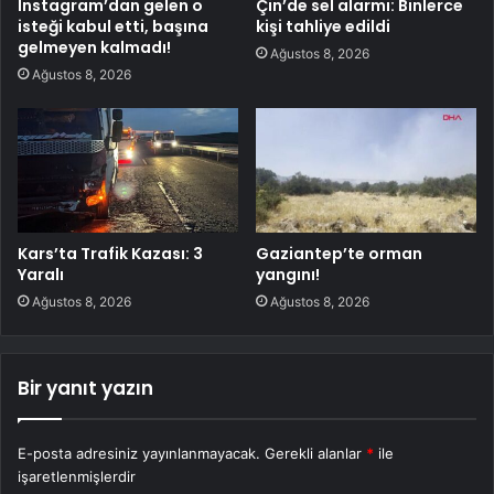
Instagram’dan gelen o
Çin’de sel alarmı: Binlerce
isteği kabul etti, başına
kişi tahliye edildi
gelmeyen kalmadı!
Ağustos 8, 2026
Ağustos 8, 2026
Kars’ta Trafik Kazası: 3
Gaziantep’te orman
Yaralı
yangını!
Ağustos 8, 2026
Ağustos 8, 2026
Bir yanıt yazın
E-posta adresiniz yayınlanmayacak.
Gerekli alanlar
*
ile
işaretlenmişlerdir