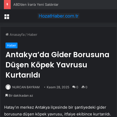
ABD’den İran’a Yeni Saldırılar
Menü
Anasayfa
/
Haber
Haber
Antakya’da Gider Borusuna
Düşen Köpek Yavrusu
Kurtarıldı
NURCAN BAYRAM
Kasım 28, 2025
0
0
Bir dakikadan az
Hatay’ın merkez Antakya ilçesinde bir şantiyedeki gider
borusuna düşen köpek yavrusu, itfaiye ekibince kurtarıldı.