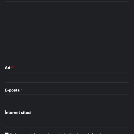
Y
o
r
u
m
*
Ad
*
E-posta
*
İnternet sitesi