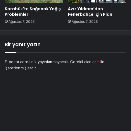
Karabük’te Sağanak Yağış
Aziz Yıldırım’dan
Problemleri
Fenerbahçe İçin Plan
Ağustos 7, 2026
Ağustos 7, 2026
Bir yanıt yazın
E-posta adresiniz yayınlanmayacak.
Gerekli alanlar
*
ile
işaretlenmişlerdir
Y
o
r
u
m
*