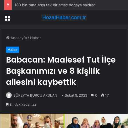
180 bin tane arıyı tek bir amaç doğaya saldılar
Menü
Anasayfa
/
Haber
Haber
Babacan: Maalesef Tut İlçe
Başkanımızı ve 8 kişilik
ailesini kaybettik
SÜREYYA BURCU ARSLAN
Şubat 9, 2023
0
17
Bir dakikadan az