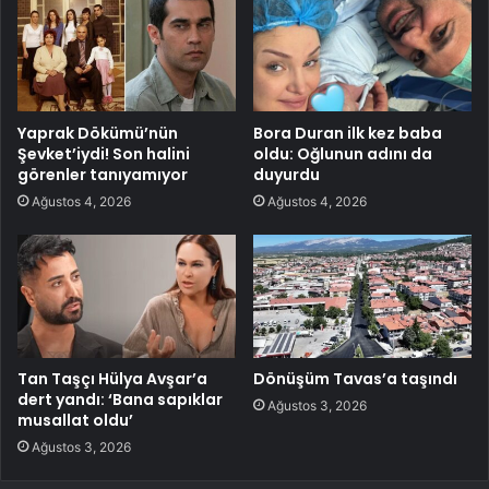
Yaprak Dökümü’nün
Bora Duran ilk kez baba
Şevket’iydi! Son halini
oldu: Oğlunun adını da
görenler tanıyamıyor
duyurdu
Ağustos 4, 2026
Ağustos 4, 2026
Tan Taşçı Hülya Avşar’a
Dönüşüm Tavas’a taşındı
dert yandı: ‘Bana sapıklar
Ağustos 3, 2026
musallat oldu’
Ağustos 3, 2026