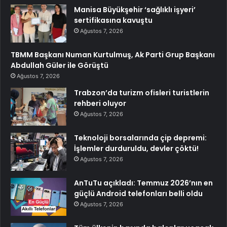
Manisa Büyükşehir ‘sağlıklı işyeri’
sertifikasına kavuştu
Ağustos 7, 2026
TBMM Başkanı Numan Kurtulmuş, Ak Parti Grup Başkanı
Abdullah Güler ile Görüştü
Ağustos 7, 2026
Trabzon’da turizm ofisleri turistlerin
rehberi oluyor
Ağustos 7, 2026
Teknoloji borsalarında çip depremi:
İşlemler durduruldu, devler çöktü!
Ağustos 7, 2026
AnTuTu açıkladı: Temmuz 2026’nın en
güçlü Android telefonları belli oldu
Ağustos 7, 2026