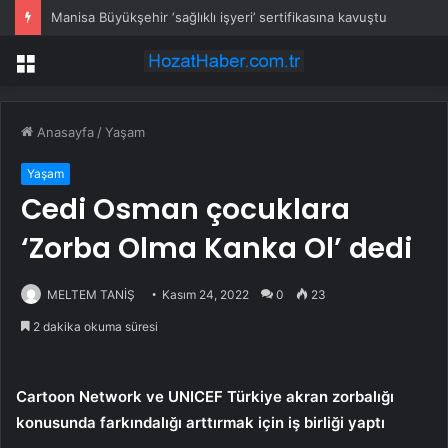
Manisa Büyükşehir ‘sağlıklı işyeri’ sertifikasına kavuştu
Menü
Anasayfa
/
Yaşam
Yaşam
Cedi Osman çocuklara
‘Zorba Olma Kanka Ol’ dedi
MELTEM TANİŞ
Kasım 24, 2022
0
23
2 dakika okuma süresi
Cartoon Network ve UNICEF Türkiye akran zorbalığı
konusunda farkındalığı arttırmak için iş birliği yaptı