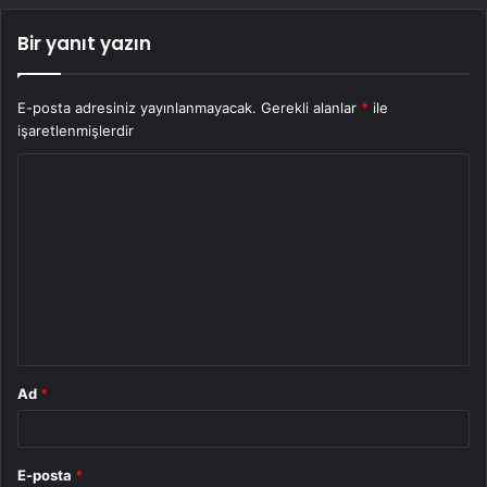
Bir yanıt yazın
E-posta adresiniz yayınlanmayacak.
Gerekli alanlar
*
ile
işaretlenmişlerdir
Y
o
r
u
m
*
Ad
*
E-posta
*