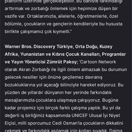
platform üzerinde gerçekleşebilir. Bu bahiste farkındalığı
arttırmak ve zorbalığı önlemek için hepimize düşen bir
vazife var. Ortaklarımızla, ailelerle, öğretmenlerle, özel
bölümle, çocukların ve gençlerin kendileriyle bu hususta
birlikte çalışmamız çok kıymetli.”
Warner Bros. Discovery Türkiye, Orta Doğu, Kuzey
Afrika, Yunanistan ve Kıbrıs Çocuk Kanalları, Programlar
ve Yayın Yöneticisi Zümrüt Pakoy;
‘Cartoon Network
olarak Akran Zorbalığı ile ilgili önlem almazsak bu durumun
gelecek nesiller için önüne geçilemez davranış
bozukluklarına yol açacağı bilinciyle hareket ediyoruz. Bu
yüzden de yıllardır dünyanın her yerinde farkındalık
mesajlarımızla çocuklara ulaşmaya çalışıyoruz. Bugüne
kadar projemiz için birçok farklı çalışma yaptık. Bu yıl da
değerli iş birliğimiz kapsamında UNICEF Ulusal İyi Niyet
Elçisi, milli sporcumuz Cedi Osman’la çocukların dikkatini
çekmek ve farkındalık aşılamak için kolları sıvadık. Daima